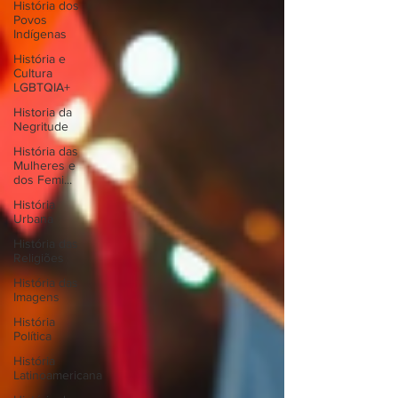
História dos
Povos
Indígenas
História e
Cultura
LGBTQIA+
Historia da
Negritude
História das
Mulheres e
dos Femi...
História
Urbana
História das
Religiões
História das
Imagens
História
Política
História
Latinoamericana