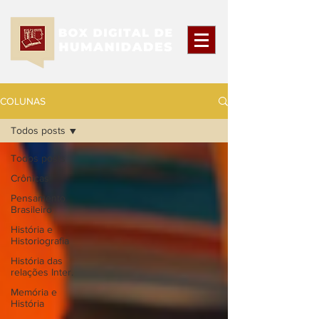
COLUNAS
Todos posts
Todos posts
Crônicas
Pensamento
Brasileiro
História e
Historiografia
História das
relações Inter.
Memória e
História