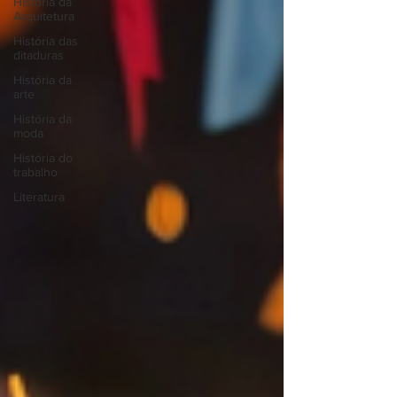
História da
Arquitetura
História das
ditaduras
História da
arte
História da
moda
História do
trabalho
Literatura