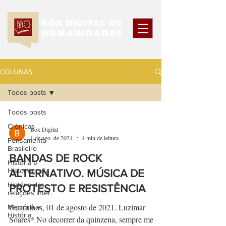
COLUNAS
Todos posts
Todos posts
Crônicas
Box Digital
1 de ago. de 2021
4 min de leitura
Pensamento
Brasileiro
BANDAS DE ROCK
História e
Historiografia
ALTERNATIVO. MÚSICA DE
História das
PROTESTO E RESISTÊNCIA
relações Inter.
Guarulhos, 01 de agosto de 2021. Luzimar
Memória e
História
Soares* No decorrer da quinzena, sempre me