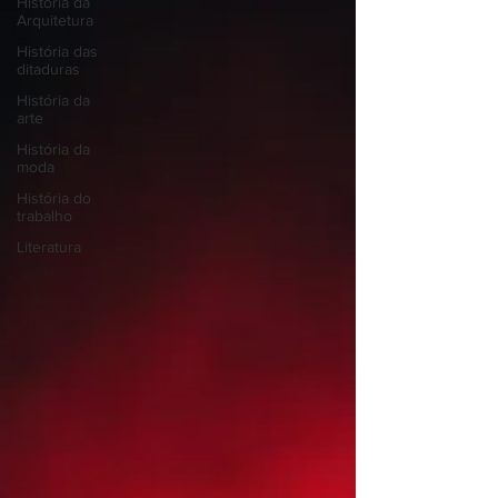
História da
Arquitetura
História das
ditaduras
História da
arte
História da
moda
História do
trabalho
Literatura