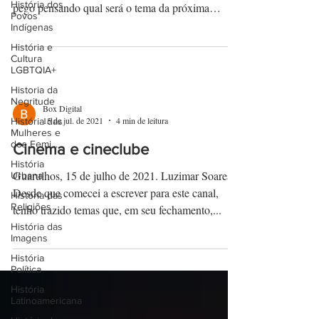
História dos
pego pensando qual será o tema da próxima
Povos
escrita....
Indígenas
História e
Cultura
LGBTQIA+
Historia da
Negritude
Box Digital
15 de jul. de 2021
4 min de leitura
História das
Mulheres e
dos Femi...
Cinema e cineclube
História
Guarulhos, 15 de julho de 2021. Luzimar Soares*
Urbana
Desde que comecei a escrever para este canal,
História das
Religiões
tenho trazido temas que, em seu fechamento,...
História das
Imagens
História
Política
História
Latinoamericana