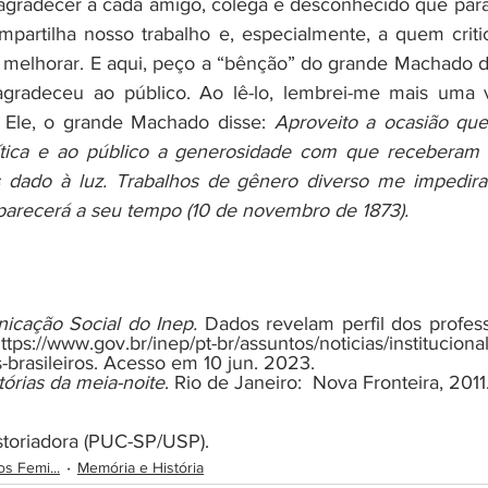
mpartilha nosso trabalho e, especialmente, a quem criti
a melhorar. E aqui, peço a “bênção” do grande Machado d
agradeceu ao público. Ao lê-lo, lembrei-me mais uma v
. Ele, o grande Machado disse: 
Aproveito a ocasião que
ítica e ao público a generosidade com que receberam 
dado à luz. Trabalhos de gênero diverso me impedira
aparecerá a seu tempo (10 de novembro de 1873). 
icação Social do Inep. 
Dados revelam perfil dos professo
://www.gov.br/inep/pt-br/assuntos/noticias/instituciona
s-brasileiros. Acesso em 10 jun. 2023. 
tórias da meia-noite
. Rio de Janeiro:  Nova Fronteira, 2011.
storiadora (PUC-SP/USP).
s Femi...
Memória e História