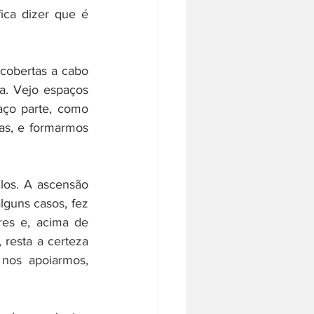
ica dizer que é 
obertas a cabo 
a. Vejo espaços 
ço parte, como 
as, e formarmos 
os. A ascensão 
guns casos, fez 
res e, acima de 
 resta a certeza 
nos apoiarmos, 