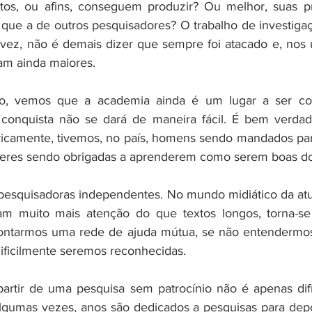
itutos, ou afins, conseguem produzir? Ou melhor, suas 
que a de outros pesquisadores? O trabalho de investiga
e talvez, não é demais dizer que sempre foi atacado e, nos 
ram ainda maiores. 
io, vemos que a academia ainda é um lugar a ser con
conquista não se dará de maneira fácil. É bem verdad
ricamente, tivemos, no país, homens sendo mandados par
eres sendo obrigadas a aprenderem como serem boas do
 pesquisadoras independentes. No mundo midiático da atua
m muito mais atenção do que textos longos, torna-se
ntarmos uma rede de ajuda mútua, se não entendermos a
ificilmente seremos reconhecidas. 
artir de uma pesquisa sem patrocínio não é apenas difíci
lgumas vezes, anos são dedicados a pesquisas para depo