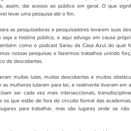
e, assim, dar acesso ao público em geral. O que signif
vel levar uma pesquisa até o fim. 
ara as pesquisadoras e pesquisadores levarem suas desc
is seja a história pública, e aqui advogo em causa própri
também como o podcast Sarau da Casa Azul do qual fa
rmos nossas pesquisas e fazermos trabalhos unindo forç
co de descobertas. 
ram muitas lutas, muitas descobertas e muitos obstácul
e as mulheres lutaram para ter, e realmente tiveram em al
cisam ser cada vez mais interseccionais, transdisciplina
ra os que estão de fora do circuito formal das academias,
ugares para trabalhar, mas são lugares onde se não 