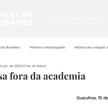
HOME
SOBRE
COLUNAS
to Brasileiro
História e Historiografia
História das relações I
de jun. de 2023
4 min de leitura
os Povos Indígenas
História e Cultura LGBTQIA+
Historia da N
sa fora da academia
História Urbana
História das Religiões
História das Ima
Guarulhos, 15 d
ria da Arquitetura
História das ditaduras
História da arte