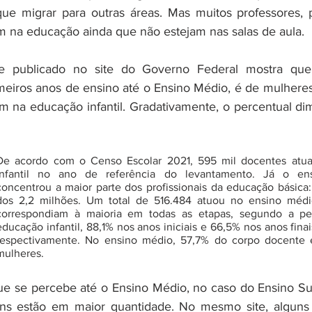
e migrar para outras áreas. Mas muitos professores, p
 na educação ainda que não estejam nas salas de aula. 
 publicado no site do Governo Federal mostra que 
rimeiros anos de ensino até o Ensino Médio, é de mulheres
m na educação infantil. Gradativamente, o percentual dim
De acordo com o Censo Escolar 2021, 595 mil docentes atua
infantil no ano de referência do levantamento. Já o ens
concentrou a maior parte dos profissionais da educação básica: 
dos 2,2 milhões. Um total de 516.484 atuou no ensino médio
correspondiam à maioria em todas as etapas, segundo a pes
educação infantil, 88,1% nos anos iniciais e 66,5% nos anos fina
respectivamente. No ensino médio, 57,7% do corpo docente 
mulheres. 
ue se percebe até o Ensino Médio, no caso do Ensino Su
ns estão em maior quantidade. No mesmo site, alguns