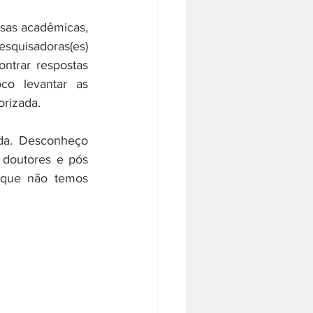
sas acadêmicas, 
uisadoras(es) 
trar respostas 
o levantar as 
rizada.
a. Desconheço 
doutores e pós 
que não temos 