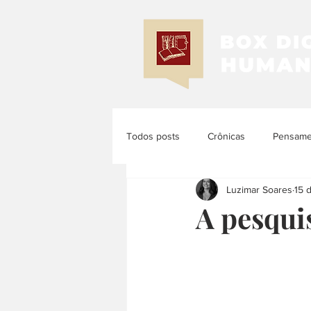
Todos posts
Crônicas
Pensamen
Luzimar Soares
15 
Memória e História
História d
A pesqui
História das Mulheres e dos Femi...
História Latinoamericana
Histó