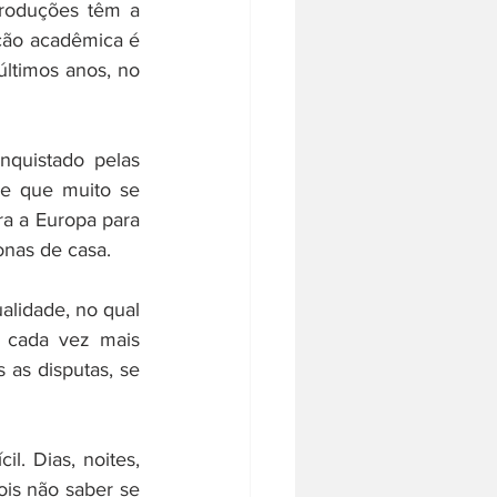
produções têm a 
ção acadêmica é 
últimos anos, no 
quistado pelas 
e que muito se 
a a Europa para 
nas de casa. 
lidade, no qual 
 cada vez mais 
s disputas, se 
l. Dias, noites, 
is não saber se 