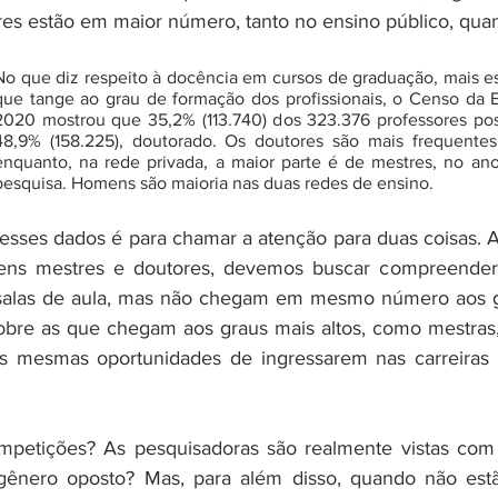
es estão em maior número, tanto no ensino público, quan
No que diz respeito à docência em cursos de graduação, mais e
que tange ao grau de formação dos profissionais, o Censo da E
2020 mostrou que 35,2% (113.740) dos 323.376 professores po
48,9% (158.225), doutorado. Os doutores são mais frequentes 
enquanto, na rede privada, a maior parte é de mestres, no ano
pesquisa. Homens são maioria nas duas redes de ensino. 
 esses dados é para chamar a atenção para duas coisas. A 
ns mestres e doutores, devemos buscar compreender 
salas de aula, mas não chegam em mesmo número aos gra
obre as que chegam aos graus mais altos, como mestras,
as mesmas oportunidades de ingressarem nas carreiras
petições? As pesquisadoras são realmente vistas com
ênero oposto? Mas, para além disso, quando não estão