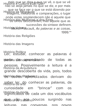
mais que se diga o que se vê, o que se vê 
História e Cultura LGBTQIA+
não se aloja jamais no que se diz, e por mais 
que se faça ver o que se está dizendo por 
Historia da Negritude
imagens, metáforas e comparações, o lugar 
onde estas resplandecem não é aquele que 
História das Mulheres e dos Femi...
os olhos descortinam, mas aquele que as 
sucessões da sintaxe definem.
História Urbana
Michel Foucault, 
As palavras e as coisas
, 
1999.**
História das Religiões
História das Imagens
História Política
Ler, estudar, conhecer as palavras é 
parte do aprendizado de todas as 
História Latinoamericana
pessoas. Possivelmente a leitura é a 
História da Arquitetura
grande descoberta da vida, pois, todos 
História das ditaduras
os outros aprendizados derivam do 
saber ler, do conhecer as palavras, da 
História da arte
curiosidade em “brincar” com os 
História da moda
significados de cada um dos vocábulos 
que vão aos poucos surgindo nas 
História do trabalho
leituras, nas conversas, nos novos 