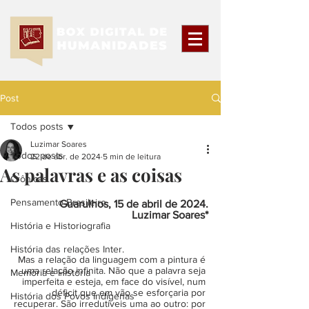
Post
Todos posts
Luzimar Soares
Todos posts
22 de abr. de 2024
5 min de leitura
As palavras e as coisas
Crônicas
Pensamento Brasileiro
Guarulhos, 15 de abril de 2024.
Luzimar Soares*
História e Historiografia
História das relações Inter.
Mas a relação da linguagem com a pintura é 
uma relação infinita. Não que a palavra seja 
Memória e História
imperfeita e esteja, em face do visível, num 
déficit que em vão se esforçaria por 
História dos Povos Indígenas
recuperar. São irredutíveis uma ao outro: por 