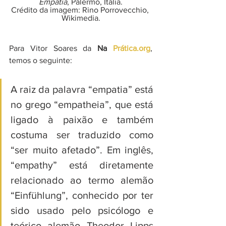
Empatia
, Palermo, Itália.
Crédito da imagem: Rino Porrovecchio, 
Wikimedia.
Para Vitor Soares da 
Na 
Prática.org
, 
temos o seguinte:
A raiz da palavra “empatia” está 
no grego “empatheia”, que está 
ligado à paixão e também 
costuma ser traduzido como 
“ser muito afetado”. Em inglês, 
“empathy” está diretamente 
relacionado ao termo alemão 
“Einfühlung”, conhecido por ter 
sido usado pelo psicólogo e 
teórico alemão Theodor Lipps 