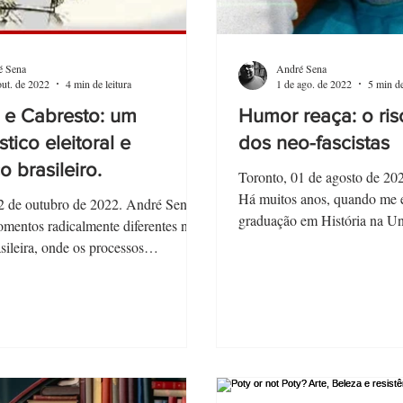
é Sena
André Sena
out. de 2022
4 min de leitura
1 de ago. de 2022
5 min de
 e Cabresto: um
Humor reaça: o ri
tico eleitoral e
dos neo-fascistas
co brasileiro.
Toronto, 01 de agosto de 20
Há muitos anos, quando me 
2 de outubro de 2022. André Sena*
graduação em História na Un
mentos radicalmente diferentes na
Estado do Rio...
asileira, onde os processos