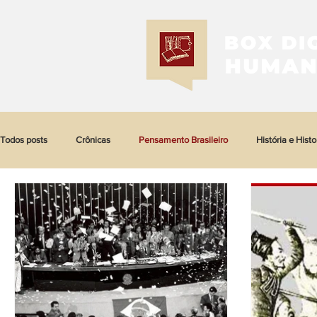
Todos posts
Crônicas
Pensamento Brasileiro
História e Histo
Historia da Negritude
História das Mulheres e dos Femi...
Hi
História da Arquitetura
História das ditaduras
História da art