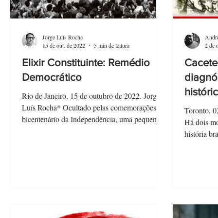
Jorge Luís Rocha
Andr
15 de out. de 2022
5 min de leitura
2 de 
Elixir Constituinte: Remédio
Cacete
Democrático
diagnós
históri
Rio de Janeiro, 15 de outubro de 2022. Jorge
Luís Rocha* Ocultado pelas comemorações do
Toronto, 0
bicentenário da Independência, uma pequena...
Há dois mo
história br
eleitorais...