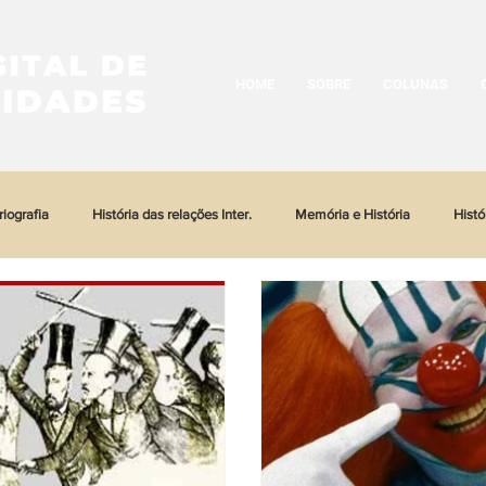
HOME
SOBRE
COLUNAS
riografia
História das relações Inter.
Memória e História
Histó
stória Urbana
História das Religiões
História das Imagens
His
e
História da moda
História do trabalho
Literatura