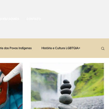
QUEM SOMOS
CONTATO
ria dos Povos Indígenas
História e Cultura LGBTQIA+
tória Política
História Latinoamericana