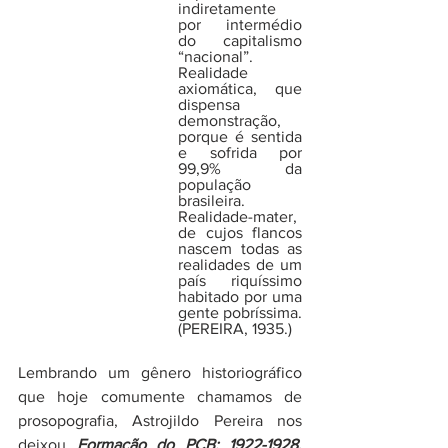
indiretamente 
por intermédio 
do capitalismo 
“nacional”. 
Realidade 
axiomática, que 
dispensa 
demonstração, 
porque é sentida 
e sofrida por 
99,9% da 
população 
brasileira. 
Realidade-mater, 
de cujos flancos 
nascem todas as 
realidades de um 
país riquíssimo 
habitado por uma 
gente pobríssima. 
(PEREIRA, 1935.)
Lembrando um gênero historiográfico 
que hoje comumente chamamos de 
prosopografia, Astrojildo Pereira nos 
deixou 
Formação do PCB: 1922-1928
,