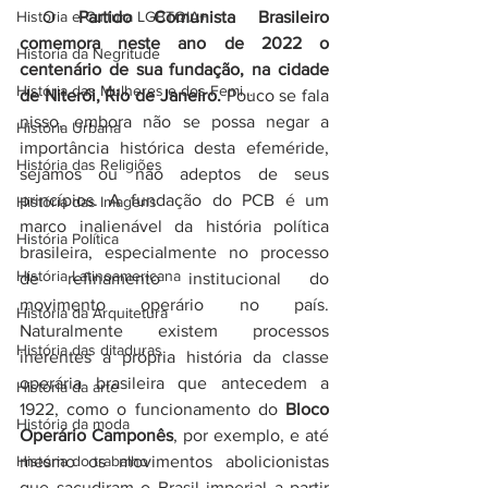
História e Cultura LGBTQIA+
 O 
Partido Comunista Brasileiro 
comemora neste ano de 2022 o 
Historia da Negritude
centenário de sua fundação, na cidade 
História das Mulheres e dos Femi...
de Niterói, Rio de Janeiro.
 Pouco se fala 
nisso, embora não se possa negar a 
História Urbana
importância histórica desta efeméride, 
História das Religiões
sejamos ou não adeptos de seus 
princípios. A fundação do PCB é um 
História das Imagens
marco inalienável da história política 
História Política
brasileira, especialmente no processo 
História Latinoamericana
de refinamento institucional do 
movimento operário no país. 
História da Arquitetura
Naturalmente existem processos 
História das ditaduras
inerentes a própria história da classe 
operária brasileira que antecedem a 
História da arte
1922, como o funcionamento do 
Bloco 
História da moda
Operário Camponês
, por exemplo, e até 
História do trabalho
mesmo os movimentos abolicionistas 
que sacudiram o Brasil imperial a partir 