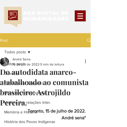
Post
Todos posts
André Sena
Todos posts
15 de jul. de 2022
5 min de leitura
Do autodidata anarco-
Crônicas
atabalhoado ao comunista
Pensamento Brasileiro
brasileiro: Astrojildo
História e Historiografia
Pereira.
História das relações Inter.
Toronto, 15 de julho de 2022.
Memória e História
André sena*
História dos Povos Indígenas