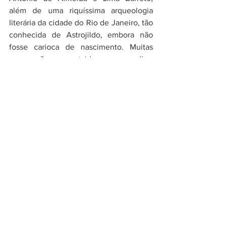
além de uma riquíssima arqueologia 
literária da cidade do Rio de Janeiro, tão 
conhecida de Astrojildo, embora não 
fosse carioca de nascimento. Muitas 
vezes são os outsiders que melhor 
saboreiam a terra que adotam. É ainda 
nesta obra que encontramos uma 
discussão do velho intelectual 
comunista sobre os debates 
abolicionistas no século XIX e de sua 
importância para a formação histórica e 
social brasileira.
O centenário da fundação do Partido 
Comunista Brasileiro em 2022 não 
poderia nos ofertar uma ocasião melhor 
para revisitarmos seus escritos, 
especialmente quem de forma genuína 