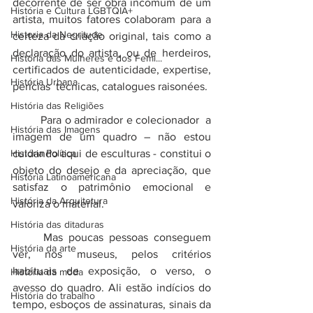
decorrente de ser obra incomum de um 
História e Cultura LGBTQIA+
artista, muitos fatores colaboram para a 
Historia da Negritude
certeza da criação original, tais como a 
declaração do artista, ou de herdeiros, 
História das Mulheres e dos Femi...
certificados de autenticidade, expertise, 
História Urbana
perícias  técnicas, catalogues raisonées. 
História das Religiões
	Para o admirador e colecionador  a 
História das Imagens
imagem de um quadro – não estou 
História Política
cuidando aqui de esculturas - constitui o 
objeto do desejo e da apreciação, que 
História Latinoamericana
satisfaz o patrimônio emocional e 
História da Arquitetura
valoriza o material.
História das ditaduras
	Mas poucas pessoas conseguem 
História da arte
ver, nos museus, pelos critérios 
habituais de exposição, o verso, o 
História da moda
avesso do quadro. Ali estão indícios do 
História do trabalho
tempo, esboços de assinaturas, sinais da 