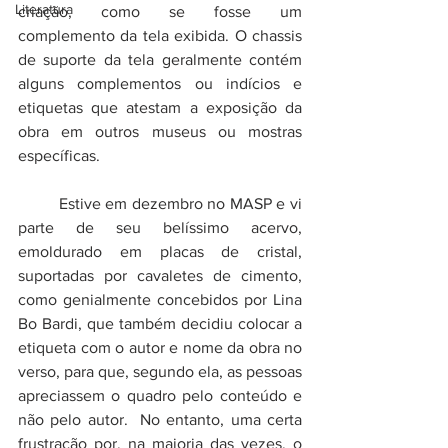
Literatura
criação, como se fosse um 
complemento da tela exibida. O chassis 
de suporte da tela geralmente contém 
alguns complementos ou indícios e  
etiquetas que atestam a exposição da 
obra em outros museus ou mostras 
específicas.
	Estive em dezembro no MASP e vi 
parte de seu belíssimo acervo, 
emoldurado em placas de cristal, 
suportadas por cavaletes de cimento, 
como genialmente concebidos por Lina 
Bo Bardi, que também decidiu colocar a 
etiqueta com o autor e nome da obra no 
verso, para que, segundo ela, as pessoas 
apreciassem o quadro pelo conteúdo e 
não pelo autor.  No entanto, uma certa 
frustração por, na maioria das vezes, o 