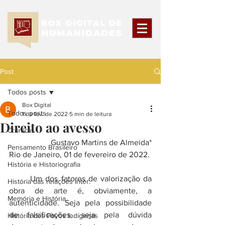
Post
Todos posts
Box Digital
Todos posts
1 de fev. de 2022
5 min de leitura
Direito ao avesso
Crônicas
Gustavo Martins de Almeida*
Pensamento Brasileiro
Rio de Janeiro, 01 de fevereiro de 2022. 
História e Historiografia
	Um dos fatores de valorização da 
História das relações Inter.
obra de arte é, obviamente, a  
Memória e História
autenticidade. Seja pela possibilidade 
de falsificações, seja pela dúvida 
História dos Povos Indígenas