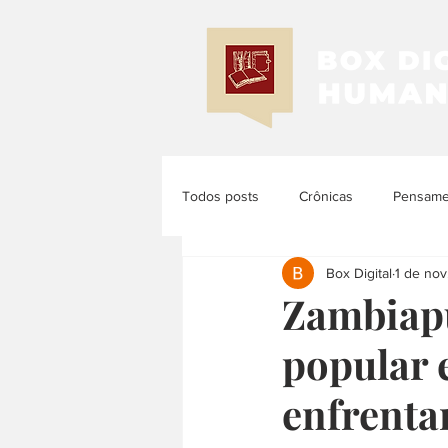
Todos posts
Crônicas
Pensamen
Box Digital
1 de nov
Memória e História
História d
Zambiapu
popular 
História das Mulheres e dos Femi...
enfrenta
História Latinoamericana
Histó