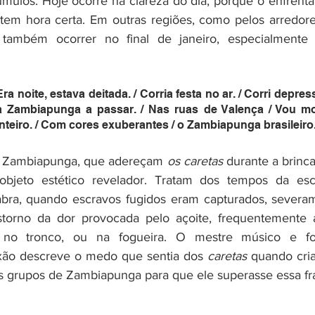
úmulos. Hoje ocorre na clareza do dia, porque o enfrent
em hora certa. Em outras regiões, como pelos arredores
ambém ocorrer no final de janeiro, especialmente 
Era noite, estava deitada. / Corria festa no ar. / Corri depressa
a Zambiapunga a passar. / Nas ruas de Valença / Vou mo
inteiro. / Com cores exuberantes / o Zambiapunga brasileiro
o Zambiapunga, que adereçam 
os caretas
 durante a brinca
objeto estético revelador. Tratam dos tempos da esc
ra, quando escravos fugidos eram capturados, severam
torno da dor provocada pelo açoite, frequentemente a
o tronco, ou na fogueira. O mestre músico e folcl
ão descreve o medo que sentia dos 
caretas
 quando cri
s grupos de Zambiapunga para que ele superasse essa fra