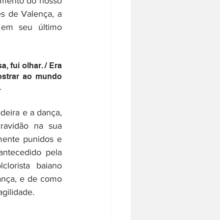
amento do nosso 
 de Valença, a 
em seu último 
, fui olhar. / Era 
strar ao mundo 
.
deira e a dança, 
ravidão na sua 
ente punidos e 
ntecedido pela 
orista baiano 
ança, e de como 
gilidade. 