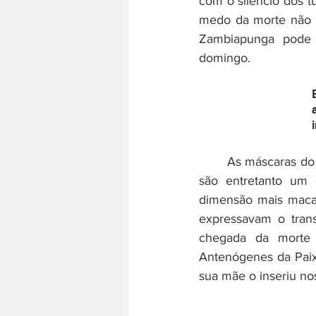
com o silêncio dos t
medo da morte não t
Zambiapunga pode t
domingo.
	As máscaras d
são entretanto um 
dimensão mais macab
expressavam o trans
chegada da morte n
Antenógenes da Paix
sua mãe o inseriu no