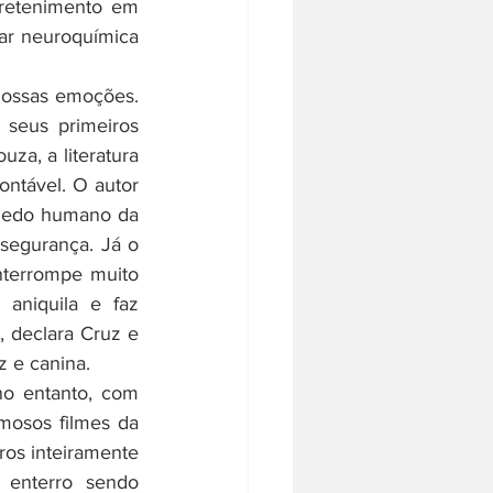
retenimento em 
ar neuroquímica 
seus primeiros 
a, a literatura 
ntável. O autor 
 medo humano da 
segurança. Já o 
terrompe muito 
aniquila e faz 
 declara Cruz e 
 e canina. 
o entanto, com 
osos filmes da 
os inteiramente 
 enterro sendo 