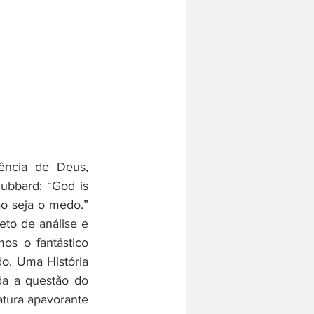
ubbard: “God is 
o seja o medo.” 
o de análise e 
s o fantástico 
o. Uma História 
da a questão do 
tura apavorante 