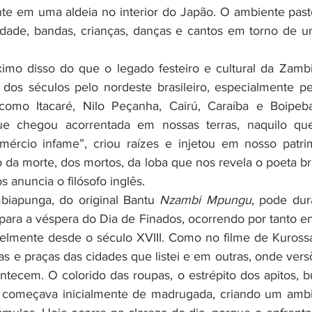
te em uma aldeia no interior do Japão. O ambiente pastor
idade, bandas, crianças, danças e cantos em torno de u
dos séculos pelo nordeste brasileiro, especialmente pe
como Itacaré, Nilo Peçanha, Cairú, Caraíba e Boipeb
 que chegou acorrentada em nossas terras, naquilo q
mércio infame”, criou raízes e injetou em nosso patrim
a morte, dos mortos, da loba que nos revela o poeta bras
s anuncia o filósofo inglês.
biapunga, do original Bantu 
Nzambi Mpungu
, pode dura
ara a véspera do Dia de Finados, ocorrendo por tanto ent
elmente desde o século XVIII. Como no filme de Kurossa
as e praças das cidades que listei e em outras, onde vers
tecem. O colorido das roupas, o estrépito dos apitos, bú
 começava inicialmente de madrugada, criando um ambie