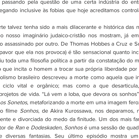
 passando pela questão de uma certa indústria do ent
gando inclusive às fobias que hoje acreditamos control
 nosso imaginário judaico-cristão nos mostram, já em 
o assassinado por outro. De Thomas Hobbes a Cruz e Souz
pavor que ela nos provoca) é tão sensacional quanto inco
iu toda uma filosofia política a partir da constatação do
 que incita o homem a trocar sua própria liberdade por 
lismo brasileiro descreveu a morte como aquela que in
iclo vital e orgânico; mas como a que desarticula, 
rojetos de vida. “Lá vem a loba, que devora os sonhos”,
mos Sonetos
, metaforizando a morte em uma imagem feroz
 o filme 
Sonhos
, de Akira Kurossawa, nos deparamos, n
ente e divorciada do medo da finitude. Um dos mais fam
tor de 
Ran
 e 
Dodeskaden
, 
Sonhos
 é uma sessão de quadr
e diversas fantasias. Seu último episódio mostra um