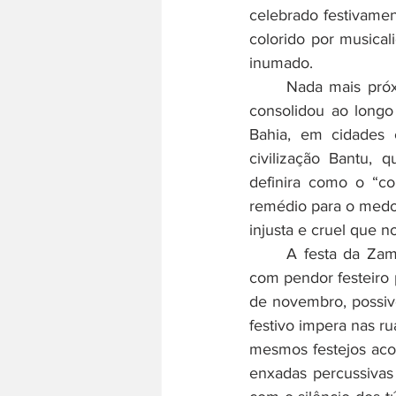
celebrado festivamen
colorido por musical
inumado.
	Nada mais próximo disso do que o legado festeiro e cultural da Zambiapunga, que se 
consolidou ao longo 
Bahia, em cidades 
civilização Bantu,
definira como o “co
remédio para o medo d
injusta e cruel que no
	A festa da Zam
com pendor festeiro p
de novembro, possiv
festivo impera nas ru
mesmos festejos acon
enxadas percussivas