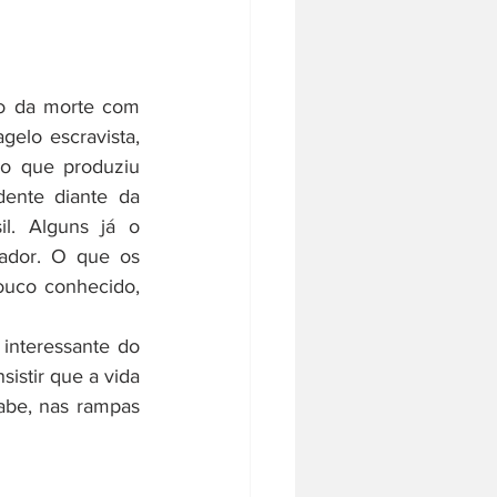
elo escravista, 
o que produziu 
ente diante da 
. Alguns já o 
cador. O que os 
uco conhecido, 
istir que a vida 
abe, nas rampas 