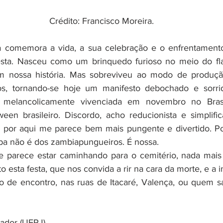
Crédito: Francisco Moreira.
esta. Nasceu como um brinquedo furioso no meio do flag
m nossa história. Mas sobreviveu ao modo de produçã
s, tornando-se hoje um manifesto debochado e sorrid
melancolicamente vivenciada em novembro no Brasil
een brasileiro. Discordo, acho reducionista e simplifi
 por aqui me parece bem mais pungente e divertido. Po
pa não é dos zambiapungueiros. É nossa.
 esta festa, que nos convida a rir na cara da morte, e a ins
o de encontro, nas ruas de Itacaré, Valença, ou quem s
iador (UERJ).