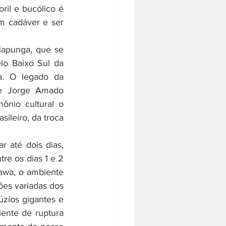
il e bucólico é 
m cadáver e ser 
lo Baixo Sul da 
a. O legado da 
ue Jorge Amado 
ônio cultural o 
ileiro, da troca 
r até dois dias, 
re os dias 1 e 2 
wa, o ambiente 
ões variadas dos 
zios gigantes e 
nte de ruptura 