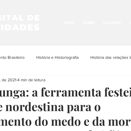
HOME
SOBRE
COLUNAS
to Brasileiro
História e Historiografia
História das relações I
. de 2021
4 min de leitura
os Povos Indígenas
História e Cultura LGBTQIA+
Historia da N
nga: a ferramenta festei
e nordestina para o
História Urbana
História das Religiões
História das Ima
mento do medo e da mor
ria da Arquitetura
História das ditaduras
História da arte