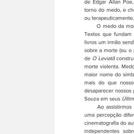
de Edgar Allan Poe,
torno do medo, e che
ou terapeuticamente.
	O medo da morte talvez tenha sido a mais dilacerante e histórica das nossas emoções. 
Textos que fundam o
livros um irmão send
sobre a morte (ou o 
de 
O Leviatã
 constru
morte violenta. Medo
maior nome do simbo
mais do que nosso c
desaparecer nossos p
Souza em seus 
Últi
	Ao assistirmos
uma percepção difer
cinematografia do au
independentes sobr