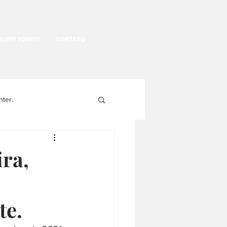
QUEM SOMOS
CONTATO
nter.
egritude
ra,
gens
História Política
te.
História da moda