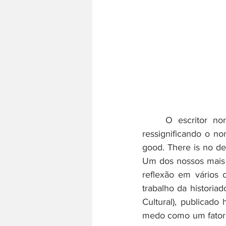
	O escritor norte-americano Eric Hubbard certa vez afirmou a existência de Deus, 
ressignificando o no
good. There is no de
Um dos nossos mais 
reflexão em vários
trabalho da historia
Cultural), publicado
medo como um fator c