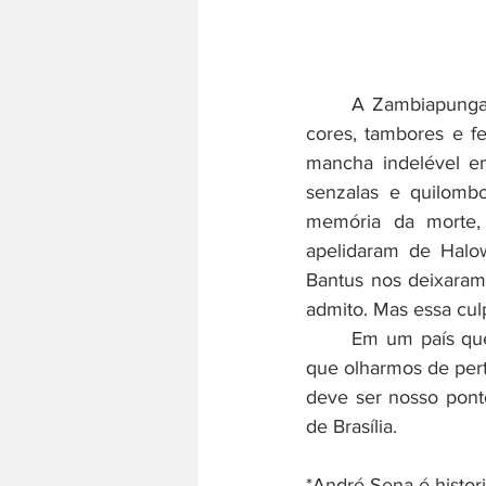
	A Zambiapunga comemora a vida, a sua celebração e o enfrentamento da morte com 
cores, tambores e f
mancha indelével e
senzalas e quilombo
memória da morte, 
apelidaram de Halow
Bantus nos deixaram
admito. Mas essa cul
	Em um país que parece estar caminhando para o cemitério, nada mais interessante do 
que olharmos de perto
deve ser nosso pont
de Brasília.
*André Sena é histor