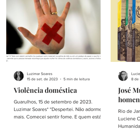
Luzimar Soares
Lucie
15 de set. de 2023
5 min de leitura
8 de 
Violência doméstica
José M
homen
Guarulhos, 15 de setembro de 2023.
Luzimar Soares* “Despertei. Não adormeci
Rio de Ja
mais. Comecei sentir fome. E quem está
Luciene Ca
com fome não dorme”....
Humanidad
cientista p