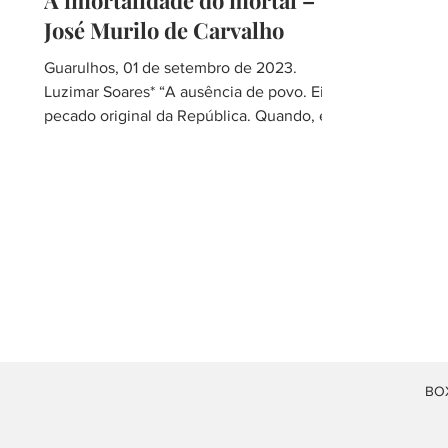
A imortalidade do mortal –
José Murilo de Carvalho
Guarulhos, 01 de setembro de 2023.
Luzimar Soares* “A ausência de povo. Eis o
pecado original da República. Quando, em
meio à crise de...
BOX