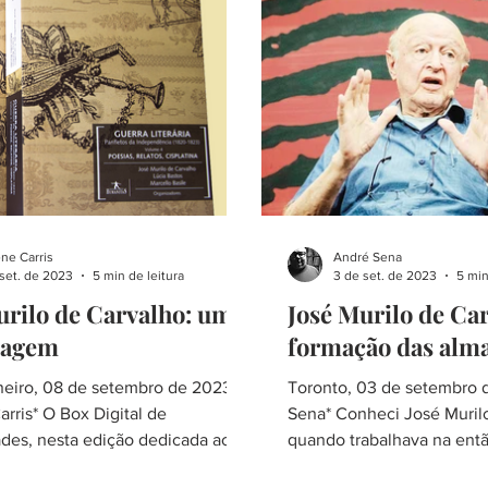
ne Carris
André Sena
set. de 2023
5 min de leitura
3 de set. de 2023
5 min
urilo de Carvalho: uma
José Murilo de Car
agem
formação das alma
neiro, 08 de setembro de 2023.
Toronto, 03 de setembro 
rris* O Box Digital de
Sena* Conheci José Muril
es, nesta edição dedicada ao
quando trabalhava na ent
olítico e...
France, no Rio de...