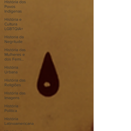
História dos
Povos
Indígenas
História e
Cultura
LGBTQIA+
Historia da
Negritude
História das
Mulheres e
dos Femi...
História
Urbana
História das
Religiões
História das
Imagens
História
Política
História
Latinoamericana