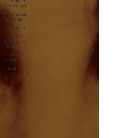
História da
Arquitetura
História das
ditaduras
História da
arte
História da
moda
História do
trabalho
Literatura