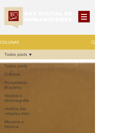
COLUNAS
Todos posts
Todos posts
Crônicas
Pensamento
Brasileiro
História e
Historiografia
História das
relações Inter.
Memória e
História