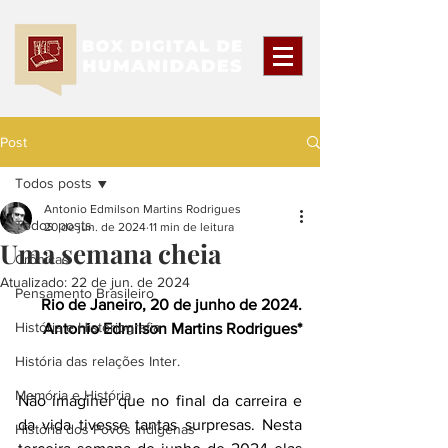
Post
Todos posts
Antonio Edmilson Martins Rodrigues
Todos posts
20 de jun. de 2024
11 min de leitura
Uma semana cheia
Crônicas
Atualizado:
22 de jun. de 2024
Pensamento Brasileiro
Rio de Janeiro, 20 de junho de 2024.
História e Historiografia
Antonio Edmilson Martins Rodrigues*
História das relações Inter.
Memória e História
Não imaginei que no final da carreira e 
da vida tivesse tantas surpresas. Nesta 
História dos Povos Indígenas