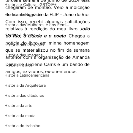
terceira semana de junho de 2024 elas 
História e Cultura LGBTQIA+
chegaram de montão. Veio a indicação 
do homenageado da FLIP – João do Rio. 
Historia da Negritude
Com isso, recebi algumas solicitações 
História das Mulheres e dos Femi...
relativas à reedição do meu livro 
J
oão 
História Urbana
do Rio, a cidade e o poeta
. Chegou a 
notícia do livro em minha homenagem 
História das Religiões
que se materializou no fim da semana 
História das Imagens
anterior com a organização de Amanda 
Danelli e Luciene Carris e um bando de 
História Política
amigos, ex-alunos, ex-orientandos.
História Latinoamericana
História da Arquitetura
História das ditaduras
História da arte
História da moda
História do trabalho