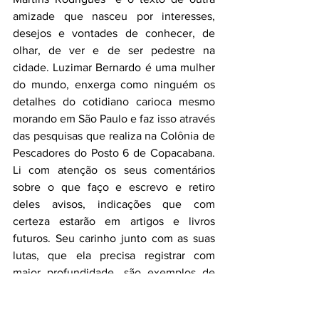
amizade que nasceu por interesses, 
desejos e vontades de conhecer, de 
olhar, de ver e de ser pedestre na 
cidade. Luzimar Bernardo é uma mulher 
do mundo, enxerga como ninguém os 
detalhes do cotidiano carioca mesmo 
morando em São Paulo e faz isso através 
das pesquisas que realiza na Colônia de 
Pescadores do Posto 6 de Copacabana. 
Li com atenção os seus comentários 
sobre o que faço e escrevo e retiro 
deles avisos, indicações que com 
certeza estarão em artigos e livros 
futuros. Seu carinho junto com as suas 
lutas, que ela precisa registrar com 
maior profundidade, são exemplos de 
superações difíceis de encontrar. Sua 
amizade me faz ainda acreditar nas 