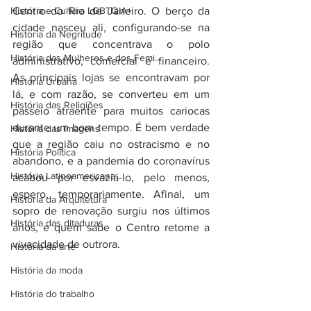
História e Cultura LGBTQIA+
Centro do Rio de Janeiro. O berço da 
cidade nasceu ali, configurando-se na 
Historia da Negritude
região que concentrava o polo 
História das Mulheres e dos Femi...
administrativo, comercial e financeiro. 
As principais lojas se encontravam por 
História Urbana
lá, e com razão, se converteu em um 
História das Religiões
passeio atraente para muitos cariocas 
durante um bom tempo. É bem verdade 
História das Imagens
que a região caiu no ostracismo e no 
História Política
abandono, e a pandemia do coronavírus 
História Latinoamericana
acabou por esvaziá-lo, pelo menos, 
espero, temporariamente. Afinal, um 
História da Arquitetura
sopro de renovação surgiu nos últimos 
História das ditaduras
anos, e quem sabe o Centro retome a 
vivacidade de outrora.
História da arte
História da moda
História do trabalho