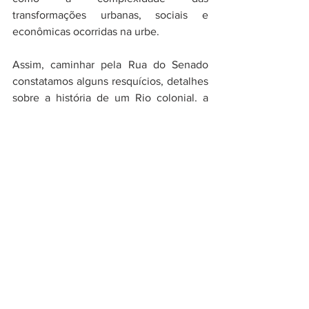
transformações urbanas, sociais e 
econômicas ocorridas na urbe.
Assim, caminhar pela Rua do Senado 
constatamos alguns resquícios, detalhes 
sobre a história de um Rio colonial, a 
capital do 
Império e da República até 1960, uma ci
dade que não parou no tempo, 
continua a mudar, a 
se transformar, revelando 
as complexidades da sociedade carioca 
e as esferas de poder, 
os interesses pela manutenção de deter
minadas construções em detrimento da 
erradicação de um acidente geográfico, 
como foi o Morro do Senado, por 
interesses do capital especulativo, cuja 