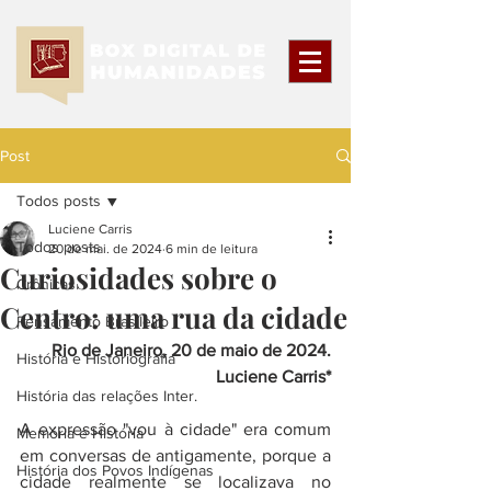
Post
Todos posts
Luciene Carris
Todos posts
20 de mai. de 2024
6 min de leitura
Curiosidades sobre o
Crônicas
Centro: uma rua da cidade
Pensamento Brasileiro
Rio de Janeiro, 20 de maio de 2024.
História e Historiografia
Luciene Carris*
História das relações Inter.
A expressão "vou à cidade" era comum 
Memória e História
em conversas de antigamente, porque a 
História dos Povos Indígenas
cidade realmente se localizava no 