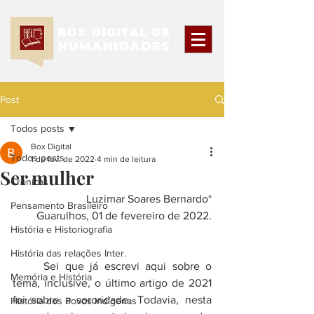
Post
Todos posts
Box Digital
Todos posts
1 de fev. de 2022
4 min de leitura
Ser mulher
Crônicas
	Luzimar Soares Bernardo*
Pensamento Brasileiro
Guarulhos, 01 de fevereiro de 2022.
História e Historiografia
História das relações Inter.
	Sei que já escrevi aqui sobre o 
Memória e História
tema, inclusive, o último artigo de 2021 
foi sobre a sororidade. Todavia, nesta 
História dos Povos Indígenas