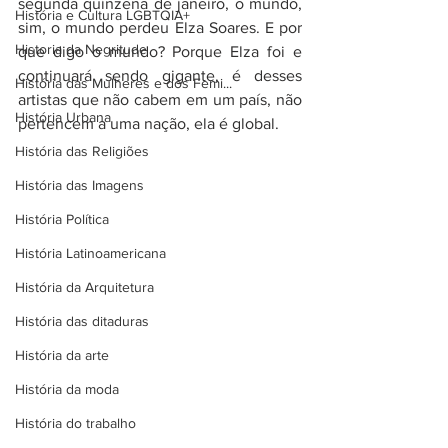
segunda quinzena de janeiro, o mundo, 
História e Cultura LGBTQIA+
sim, o mundo perdeu Elza Soares. E por 
Historia da Negritude
que digo o mundo? Porque Elza foi e 
continuará sendo gigante, é desses 
História das Mulheres e dos Femi...
artistas que não cabem em um país, não 
História Urbana
pertencem a uma nação, ela é global.
História das Religiões
História das Imagens
História Política
História Latinoamericana
História da Arquitetura
História das ditaduras
História da arte
História da moda
História do trabalho