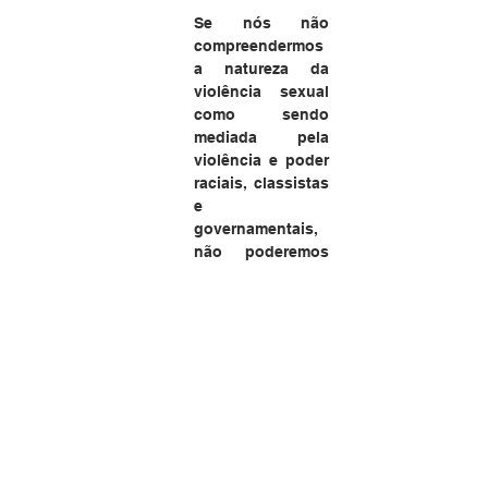
Se nós não 
compreendermos 
a natureza da 
violência sexual 
como sendo 
mediada pela 
violência e poder 
raciais, classistas 
e 
governamentais, 
não poderemos 
ter esperanças de 
desenvolver 
estratégias que 
nos permitam um 
dia purgar nossa 
sociedade da 
violência 
opressiva 
misógina. 