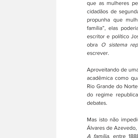
que as mulheres per
cidadãos de segunda
propunha que mulhe
família”, elas poder
escritor e político 
obra 
O sistema rep
escrever. 
Aproveitando de uma b
acadêmica como quali
Rio Grande do Norte,
do regime republica
debates. 
Mas isto não impedi
A família
, entre 188