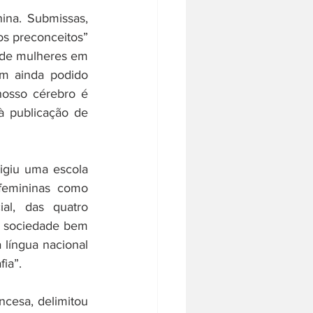
ina. Submissas, 
s preconceitos” 
 de mulheres em 
m ainda podido 
osso cérebro é 
à publicação de 
rigiu uma escola 
femininas como 
l, das quatro 
 a sociedade bem 
língua nacional 
fia”.
ncesa, delimitou 