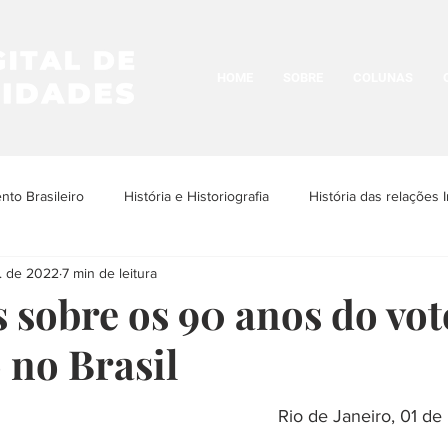
HOME
SOBRE
COLUNAS
to Brasileiro
História e Historiografia
História das relações I
. de 2022
7 min de leitura
os Povos Indígenas
História e Cultura LGBTQIA+
Historia da N
s sobre os 90 anos do vot
 no Brasil
História Urbana
História das Religiões
História das Ima
Rio de Janeiro, 01 d
ria da Arquitetura
História das ditaduras
História da arte