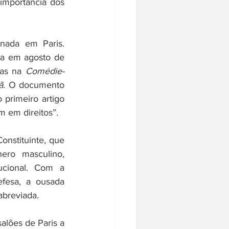
mportância dos 
nada em Paris. 
da em agosto de 
as na 
Comédie-
ã
. O documento 
primeiro artigo 
 em direitos”. 
nstituinte, que 
ro masculino, 
cional. Com a 
fesa, a ousada 
abreviada. 
lões de Paris a 