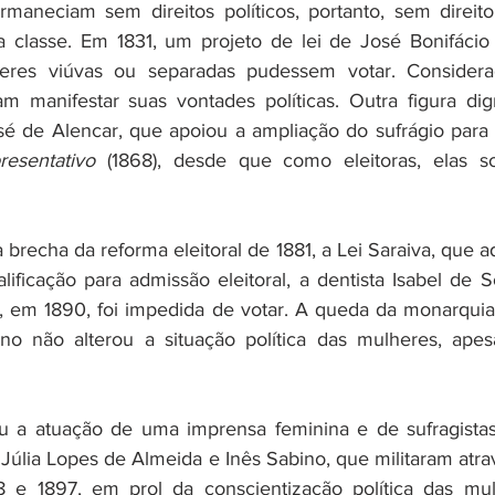
maneciam sem direitos políticos, portanto, sem direito
 classe. Em 1831, um projeto de lei de José Bonifácio 
res viúvas ou separadas pudessem votar. Considerad
iam manifestar suas vontades políticas. Outra figura di
José de Alencar, que apoiou a ampliação do sufrágio para 
resentativo
 (1868), desde que como eleitoras, elas s
recha da reforma eleitoral de 1881, a Lei Saraiva, que adm
ficação para admissão eleitoral, a dentista Isabel de S
 em 1890, foi impedida de votar. A queda da monarquia 
no não alterou a situação política das mulheres, apesa
u a atuação de uma imprensa feminina e de sufragistas
8 e 1897, em prol da conscientização política das mul