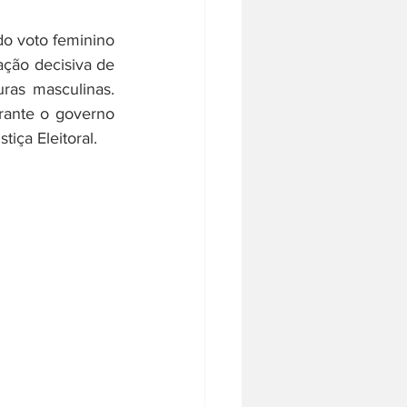
o voto feminino 
ção decisiva de 
ras masculinas. 
rante o governo 
tiça Eleitoral.