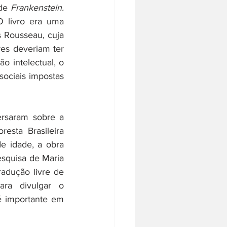
de 
Frankenstein.
O livro era uma 
s Rousseau, cuja 
es deveriam ter 
o intelectual, o 
ociais impostas 
rsaram sobre a 
sta Brasileira 
de idade, a obra
squisa de Maria 
adução livre de 
ara divulgar o 
é importante em 