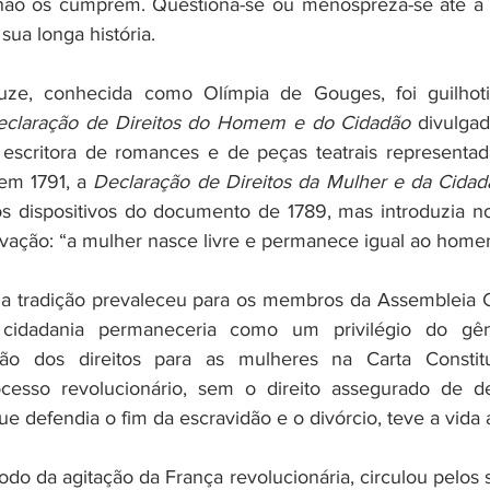
ão os cumprem. Questiona-se ou menospreza-se até a i
sua longa história.
ze, conhecida como Olímpia de Gouges, foi guilhoti
eclaração de Direitos do Homem e do Cidadão
 divulga
 escritora de romances e de peças teatrais representad
 em 1791, a 
Declaração de Direitos da Mulher e da Cidad
s dispositivos do documento de 1789, mas introduzia no 
vação: “a mulher nasce livre e permanece igual ao homem
a tradição prevaleceu para os membros da Assembleia Co
cidadania permaneceria como um privilégio do gêne
ão dos direitos para as mulheres na Carta Constitu
ocesso revolucionário, sem o direito assegurado de de
e defendia o fim da escravidão e o divórcio, teve a vida 
o da agitação da França revolucionária, circulou pelos sa