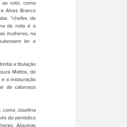
 ao voto, como 
e Alves Branco 
as “chefes de 
gna de nota é o 
as mulheres, na 
oubessem ler e 
itia a titulação 
ouza Mattos, do 
e a instauração 
r de calorosos 
 como Josefina 
Álvares de Azevedo, Júlia Lopes de Almeida e Inês Sabino, que militaram através do periódico 
heres. Algumas 