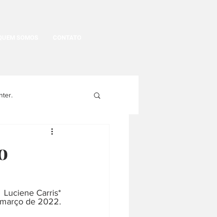
QUEM SOMOS
CONTATO
nter.
egritude
o
gens
História Política
Luciene Carris*
e março de 2022.
História da moda