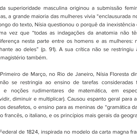
 da superioridade masculina originou a submissão femin
as, a grande maioria das mulheres vivia “enclausurada no
longo do texto, Nísia questionou o porquê da inexistência
uma vez que “todas as indagações da anatomia não tê
iferença nesta parte entre os homens e as mulheres: n
ante ao deles” (p. 91). A sua crítica não se restringiu 
 magistério também.
 Primeiro de Março, no Rio de Janeiro, Nísia Floresta di
ão se restringia ao ensino de tarefas consideradas 
s e noções rudimentares de matemática, em especia
idir, diminuir e multiplicar). Causou espanto geral para
s desafetos, o ensino para as meninas de “gramática da 
 francês, o italiano, e os princípios mais gerais da geogra
 Federal de 1824, inspirada no modelo da carta magna fra