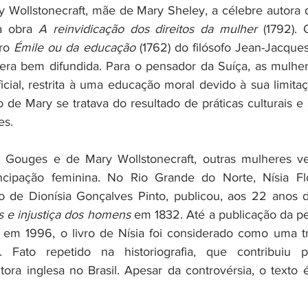
ry Wollstonecraft, mãe de Mary Sheley, a célebre autora 
a obra 
A reinvidicação dos direitos da mulher
 (1792). 
ro 
Émile ou da educação
 (1762) do filósofo Jean-Jacque
era bem difundida. Para o pensador da Suíça, as mulher
cial, restrita à uma educação moral devido à sua limitaçã
de Mary se tratava do resultado de práticas culturais e s
es.
Gouges e de Mary Wollstonecraft, outras mulheres ve
pação feminina. No Rio Grande do Norte, Nísia Flore
o de 
Dionísia Gonçalves Pinto
, publicou, aos 22 anos 
s e injustiça dos homens
 em 1832. Até a publicação da pe
, em 1996, o livro de Nísia foi considerado como uma tr
. Fato repetido na historiografia, que contribuiu p
ora inglesa no Brasil. Apesar da controvérsia, o texto 