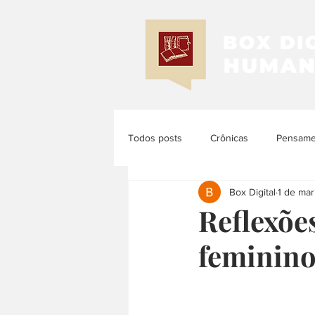
Todos posts
Crônicas
Pensamen
Box Digital
1 de mar
Memória e História
História d
Reflexõe
feminino
História das Mulheres e dos Femi...
História Latinoamericana
Histó