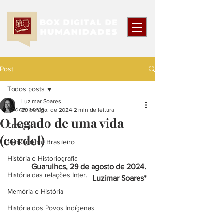
Post
Todos posts
Luzimar Soares
Todos posts
29 de ago. de 2024
2 min de leitura
O legado de uma vida
Crônicas
(cordel)
Pensamento Brasileiro
História e Historiografia
Guarulhos, 29 de agosto de 2024.
História das relações Inter.
Luzimar Soares*
Memória e História
História dos Povos Indígenas