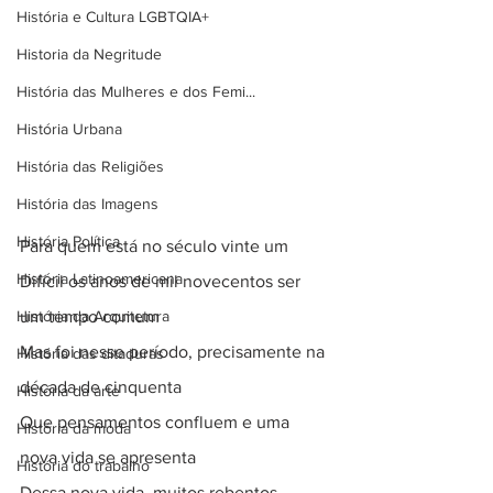
História e Cultura LGBTQIA+
Historia da Negritude
História das Mulheres e dos Femi...
História Urbana
História das Religiões
História das Imagens
História Política
Para quem está no século vinte um
História Latinoamericana
Difícil os anos de mil novecentos ser 
um tempo comum
História da Arquitetura
Mas foi nesse período, precisamente na 
História das ditaduras
década de cinquenta
História da arte
Que pensamentos confluem e uma 
História da moda
nova vida se apresenta
História do trabalho
Dessa nova vida, muitos rebentos 