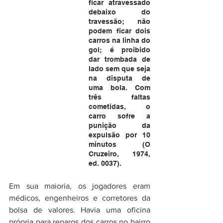
ficar atravessado 
debaixo do 
travessão; não 
podem ficar dois 
carros na linha do 
gol; é proibido 
dar trombada de 
lado sem que seja 
na disputa de 
uma bola. Com 
três faltas 
cometidas, o 
carro sofre a 
punição da 
expulsão por 10 
minutos (O 
Cruzeiro, 1974, 
ed. 0037).
Em sua maioria, os jogadores eram 
médicos, engenheiros e corretores da 
bolsa de valores. Havia uma oficina 
própria para reparos dos carros no bairro 