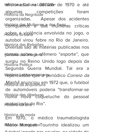
História e Cultura LGBTQIA+
aficionados na década de 1970 e até 
algumas competições foram 
Historia da Negritude
organizadas.   Apesar dos acidentes 
História das Mulheres e dos Femi...
corriqueiros e das inúmeras críticas 
sobre a violência envolvida no jogo, o 
História Urbana
autobol virou febre no Rio de Janeiro. 
História das Religiões
Diversas são as matérias publicadas nos 
jornais sobre o efêmero “esporte”, que 
História das Imagens
surgiu no Reino Unido logo depois da 
História Política
Segunda Guerra Mundial. Tal era a 
História Latinoamericana
repercussão que o periódico 
Correio da 
Manhã
 anunciou em 1972 que, o futebol 
História da Arquitetura
de automóveis poderia “transformar-se 
História das ditaduras
numa nova coqueluche do pessoal 
motorizado do Rio”. 
História da arte
História da moda
Em 1970, o médico traumatologista 
História do trabalho
Mário Marques Tourinho idealizou um 
futebol jogado por cavalos, na cidade de 