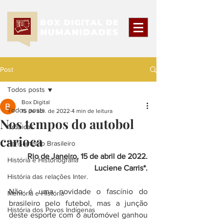
Post
Todos posts
Box Digital
Todos posts
15 de abr. de 2022
4 min de leitura
Nos tempos do autobol
Crônicas
carioca
Pensamento Brasileiro
Rio de Janeiro, 15 de abril de 2022.
História e Historiografia
Luciene Carris*.
História das relações Inter.
Não é uma novidade o fascínio do 
Memória e História
brasileiro pelo futebol, mas a junção 
História dos Povos Indígenas
deste esporte com o automóvel ganhou 