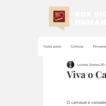
Todos posts
Crônicas
Pensamen
Luzimar Soares
20 
Memória e História
História d
Viva o C
História das Mulheres e dos Femi...
O carnaval é consider
História Latinoamericana
Histó