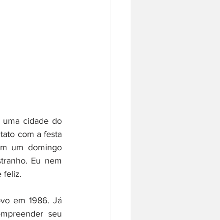
 uma cidade do 
ato com a festa 
 Em um domingo 
stranho. Eu nem 
feliz.
ovo em 1986. Já 
ompreender seu 