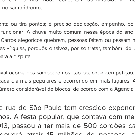
r no sambódromo.
onta ou tira pontos; é preciso dedicação, empenho, poi
 funcionar. A chuva muito comum nessa época do ano p
 Carros alegóricos quebram, pessoas faltam ou passam m
tas vírgulas, porquês e talvez, por se tratar, também, d
ara a disputa.
val ocorre nos sambódromos, tão pouco, é competição.
 cada dia mais populares e ocorrendo em mais lugares. 
mero considerável de blocos, de acordo com a Agencia B
e rua de São Paulo tem crescido exponen
nos. A festa popular, que contava com me
13, passou a ter mais de 500 cordões ca
everá atrair 15 milhões de pessoas, s