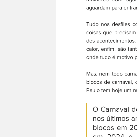
aguardam para entra
Tudo nos desfiles c
coisas que precisam
dos acontecimentos.
calor, enfim, são tan
onde tudo é motivo p
Mas, nem todo carna
blocos de carnaval,
Paulo tem hoje um nú
O Carnaval d
nos últimos a
blocos em 20
em 2024 e d