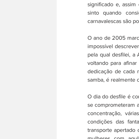
significado e, assim
sinto quando cons
carnavalescas são po
O ano de 2005 marco
impossível descrever
pela qual desfilei, 
voltando para afina
dedicação de cada m
samba, é realmente c
O dia do desfile é c
se comprometeram a 
concentração, vária
condições das fant
transporte apertado 
mulheres com agulh