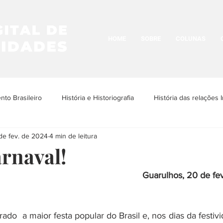
HOME
SOBRE
COLUNAS
to Brasileiro
História e Historiografia
História das relações I
de fev. de 2024
4 min de leitura
os Povos Indígenas
História e Cultura LGBTQIA+
Historia da N
arnaval!
Guarulhos, 20 de fe
História Urbana
História das Religiões
História das Ima
ado  a maior festa popular do Brasil e, nos dias da festivi
ria da Arquitetura
História das ditaduras
História da arte