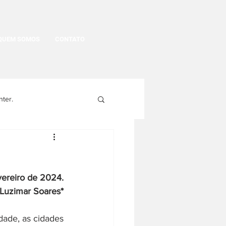
QUEM SOMOS
CONTATO
nter.
egritude
vereiro de 2024.
gens
História Política
Luzimar Soares*
dade, as cidades 
História da moda