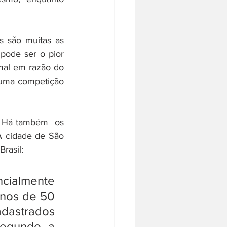
s são muitas as 
ode ser o pior 
al em razão do 
e uma competição 
 Há também  os 
A cidade de São 
rasil:
cialmente 
nos de 50 
dastrados 
egundo a 