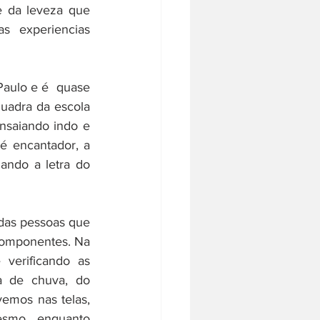
e da leveza que 
 experiencias 
ulo e é  quase 
uadra da escola 
nsaiando indo e 
 encantador, a 
ndo a letra do 
das pessoas que 
omponentes. Na 
verificando as 
a de chuva, do 
emos nas telas, 
smo, enquanto 