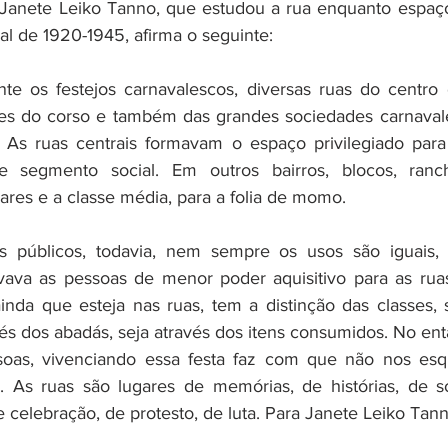
Janete Leiko Tanno, que estudou a rua enquanto espaço 
l de 1920-1945, afirma o seguinte:
te os festejos carnavalescos, diversas ruas do centro 
les do corso e também das grandes sociedades carnavale
a. As ruas centrais formavam o espaço privilegiado para
e segmento social. Em outros bairros, blocos, ranc
ares e a classe média, para a folia de momo.
 públicos, todavia, nem sempre os usos são iguais, 
levava as pessoas de menor poder aquisitivo para as ruas 
ainda que esteja nas ruas, tem a distinção das classes, s
és dos abadás, seja através dos itens consumidos. No enta
soas, vivenciando essa festa faz com que não nos es
. As ruas são lugares de memórias, de histórias, de so
de celebração, de protesto, de luta. Para Janete Leiko Tann