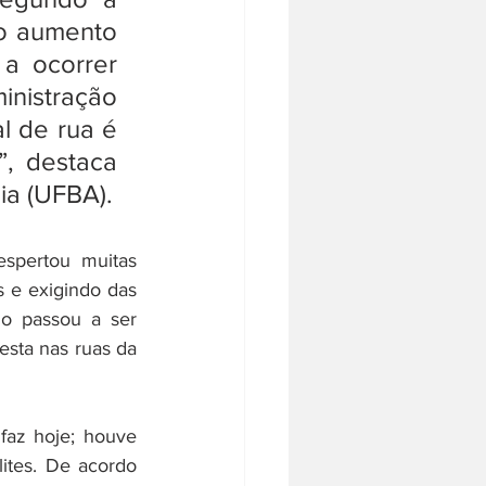
o aumento 
a ocorrer 
nistração 
l de rua é 
, destaca 
ia (UFBA).
spertou muitas 
 e exigindo das 
o passou a ser 
esta nas ruas da 
az hoje; houve 
tes. De acordo 