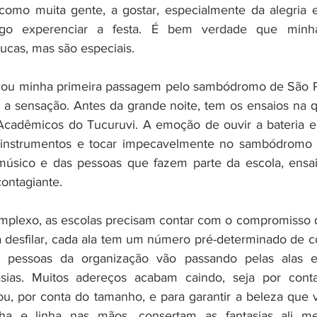
 como muita gente, a gostar, especialmente da alegria 
igo experenciar a festa. É bem verdade que minhas
ucas, mas são especiais.
u minha primeira passagem pelo sambódromo de São Pa
 a sensação. Antes da grande noite, tem os ensaios na q
a Acadêmicos do Tucuruvi. A emoção de ouvir a bateria e
r instrumentos e tocar impecavelmente no sambódromo é
úsico e das pessoas que fazem parte da escola, ensaia
ontagiante.
omplexo, as escolas precisam contar com o compromisso 
desfilar, cada ala tem um número pré-determinado de c
s pessoas da organização vão passando pelas alas e 
asias. Muitos adereços acabam caindo, seja por cont
ou, por conta do tamanho, e para garantir a beleza que v
a e linha nas mãos, consertam as fantasias ali me