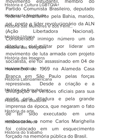
movimento estudantil, membro do 
História e Cultura LGBTQIA+
Partido Comunista Brasileiro, deputado 
Historia da Negritude
federal constituinte pela Bahia, marido, 
pai, poeta e líder revolucionário da ALN 
História das Mulheres e dos Femi...
(Ação Libertadora Nacional). 
História Urbana
Considerado inimigo número um da 
ditadura civil-militar por liderar um 
História das Religiões
movimento de luta armada com projeto 
História das Imagens
socialista, ele foi assassinado em 04 de 
História Política
novembro de 1969 na Alameda Casa 
Branca em São Paulo pelas forças 
História Latinoamericana
repressivas.  Desde a criação e a 
História da Arquitetura
divulgação de versões oficiais para sua 
morte pela ditadura e pela grande 
História das ditaduras
imprensa da época, que negaram o fato 
História da arte
de ter sido executado em uma 
emboscada, o nome Carlos Marighella 
História da moda
foi colocado em um esquecimento 
História do trabalho
forçado na memória pública do Brasil.