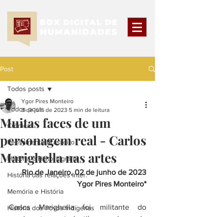
Post
Todos posts
Ygor Pires Monteiro
Todos posts
3 de jun. de 2023
5 min de leitura
Muitas faces de um
Crônicas
personagem real - Carlos
Pensamento Brasileiro
Marighella nas artes
História e Historiografia
Rio de Janeiro, 02 de junho de 2023
História das relações Inter.
Ygor Pires Monteiro*
Memória e História
Carlos Marighella foi militante do 
História dos Povos Indígenas