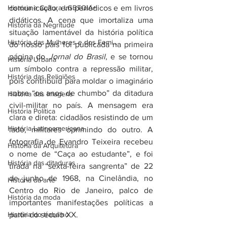
História e Cultura LGBTQIA+
comunicação, em periódicos e em livros 
didáticos. A cena que imortaliza uma 
Historia da Negritude
situação lamentável da história política 
História das Mulheres e dos Femi...
do nosso país foi publicada na primeira 
página do 
Jornal do Brasil
, e
se tornou 
História Urbana
um símbolo contra a repressão militar, 
História das Religiões
pois contribuiu para moldar o imaginário 
sobre “os anos de chumbo” da ditadura 
História das Imagens
civil-militar no país. A mensagem era 
História Política
clara e direta: cidadãos resistindo de um 
História Latinoamericana
lado, militares oprimindo do outro. A 
fotografia de Evandro Teixeira recebeu 
História da Arquitetura
o nome de “Caça ao estudante”, e foi 
História das ditaduras
tirada na “sexta-feira sangrenta” de 22 
de junho de 1968, na Cinelândia, no 
História da arte
Centro do Rio de Janeiro, palco de 
História da moda
importantes manifestações políticas a 
História do trabalho
partir do século XX.