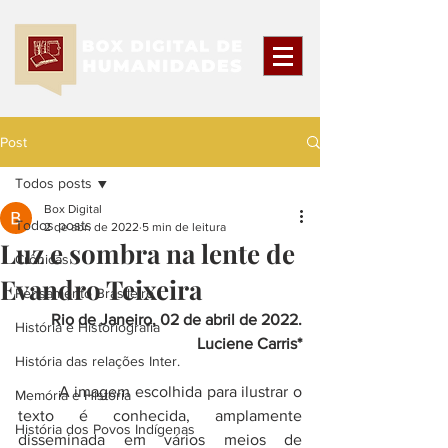
Post
Todos posts
Box Digital
Todos posts
2 de abr. de 2022
5 min de leitura
Luz e sombra na lente de
Crônicas
Evandro Teixeira
Pensamento Brasileiro
Rio de Janeiro, 02 de abril de 2022.
História e Historiografia
Luciene Carris*
História das relações Inter.
	A imagem escolhida para ilustrar o 
Memória e História
texto é conhecida, amplamente 
História dos Povos Indígenas
disseminada em vários meios de 