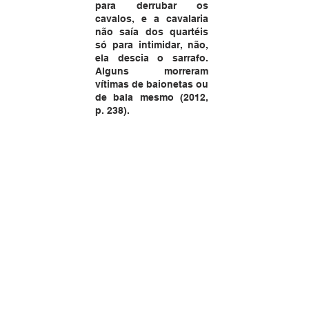
para derrubar os 
cavalos, e a cavalaria 
não saía dos quartéis 
só para intimidar, não, 
ela descia o sarrafo. 
Alguns morreram 
vítimas de baionetas ou 
de bala mesmo (2012, 
p. 238).
       Na polarização política atual que 
vivemos, a fotografia icônica do repórter 
fotográfico Evandro Teixeira foi 
grosseiramente manipulada, se 
transformou em um “meme” irônico que 
circula pelas redes desde 2020. Na 
sociedade contemporânea, a imagem 
passou a ocupar o lugar da escrita e da 
palavra, e é facilmente compartilhada, 
sem levar em conta o direito à imagem, 
tão pouco sem se realizar grandes 