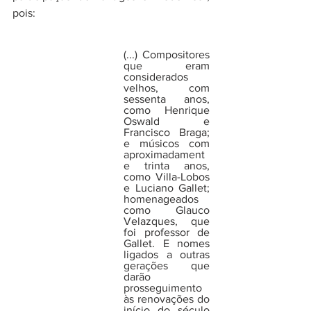
pois:
(...) Compositores 
que eram 
considerados 
velhos, com 
sessenta anos, 
como Henrique 
Oswald e 
Francisco Braga; 
e músicos com 
aproximadament
e trinta anos, 
como Villa-Lobos 
e Luciano Gallet; 
homenageados 
como Glauco 
Velazques, que 
foi professor de 
Gallet. E nomes 
ligados a outras 
gerações que 
darão 
prosseguimento 
às renovações do 
início do século 