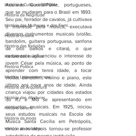
História e Cultura LGBTQIA+
Adelaide Guerra-Peixe, portugueses, 
que se mudaram para o Brasil em 1893. 
Historia da Negritude
Seu pai, ferrador de cavalos, já cultivava 
História das Mulheres e dos Femi...
o interesse pela música, executava 
diversos instrumentos musicais (violão, 
História Urbana
bandolim, guitarra portuguesa, sanfona 
História das Religiões
de oito baixos e cítara), o que 
certamente influenciou o interesse do 
História das Imagens
jovem César pela música, ao ponto de 
História Política
aprender com tenra idade, a tocar 
História Latinoamericana
violão, bandolim, violino e piano, este 
último aos nove anos de idade. Ainda 
História da Arquitetura
criança viajou por cidades dos estados 
História das ditaduras
do RJ e MG se apresentando em 
conjuntos musicais. Em 1925, iniciou 
História da arte
seus estudos musicais na Escola de 
História da moda
Música Santa Cecília em Petrópolis, 
História do trabalho
cinco anos depois tornou-se professor 
catedrático da mesma instituição.