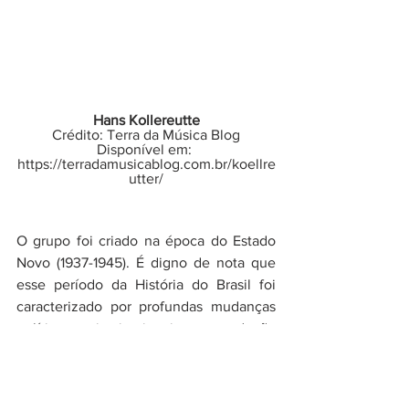
Hans Kollereutte
Crédito: Terra da Música Blog
Disponível em: 
https://terradamusicablog.com.br/koellre
utter/
O grupo foi criado na época do Estado 
Novo (1937-1945). É digno de nota que 
esse período da História do Brasil foi 
caracterizado por profundas mudanças 
políticas e institucionais na condução 
política do país, marcadas pela 
centralização do poder e pela 
necessidade de um rigoroso 