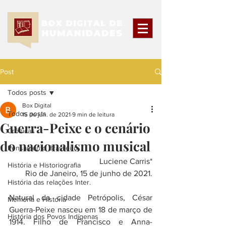
Post
Todos posts
Box Digital
Todos posts
15 de jun. de 2021
9 min de leitura
Guerra-Peixe e o cenário
Crônicas
do nacionalismo musical
Pensamento Brasileiro
Luciene Carris*
História e Historiografia
Rio de Janeiro, 15 de junho de 2021.
História das relações Inter.
Natural da cidade Petrópolis, César 
Memória e História
Guerra-Peixe nasceu em 18 de março de 
História dos Povos Indígenas
1914. Filho de Francisco e Anna-