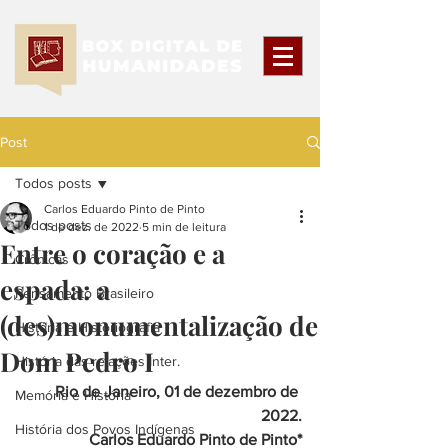
Post
Todos posts
Carlos Eduardo Pinto de Pinto
Todos posts
1 de dez. de 2022
5 min de leitura
Entre o coração e a
Crônicas
espada: a
Pensamento Brasileiro
(des)monumentalização de
História e Historiografia
Dom Pedro I
História das relações Inter.
Rio de Janeiro, 01 de dezembro de 
Memória e História
2022.
História dos Povos Indígenas
Carlos Eduardo Pinto de Pinto*