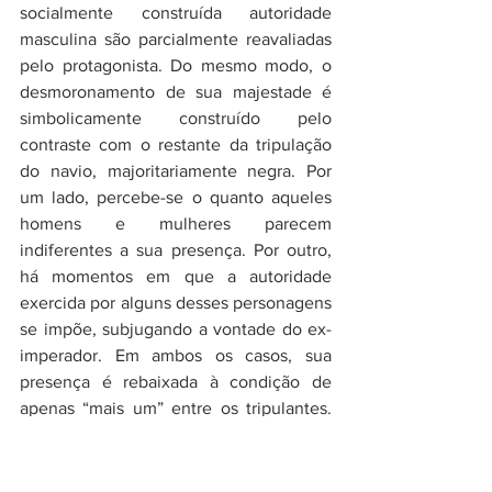
socialmente construída autoridade 
masculina são parcialmente reavaliadas 
pelo protagonista. Do mesmo modo, o 
desmoronamento de sua majestade é 
simbolicamente construído pelo 
contraste com o restante da tripulação 
do navio, majoritariamente negra. Por 
um lado, percebe-se o quanto aqueles 
homens e mulheres parecem 
indiferentes a sua presença. Por outro, 
há momentos em que a autoridade 
exercida por alguns desses personagens 
se impõe, subjugando a vontade do ex-
imperador. Em ambos os casos, sua 
presença é rebaixada à condição de 
apenas “mais um” entre os tripulantes. 
Talvez por isso o título do filme não o 
trate por “Dom”, o que reforçaria a ideia 
de domínio.      