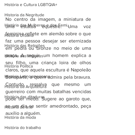
História e Cultura LGBTQIA+
Historia da Negritude
No centro da imagem, a miniatura de 
História das Mulheres e dos Femi...
uma estátua equestre. Uma voz 
feminina reflete em alemão sobre o que 
História Urbana
faz uma pessoa desejar ser eternizada 
História das Religiões
em pedra ou bronze no meio de uma 
praça. A seguir, um homem explica a 
História das Imagens
seu filho, uma criança loira de olhos 
História Política
claros, que aquela escultura é Napoleão 
História Latinoamericana
Bonaparte, a quem admira pela bravura. 
Contudo, ressalva que mesmo um 
História da Arquitetura
guerreiro com muitas batalhas vencidas 
História das ditaduras
pode ter medo. Sugere ao garoto que, 
se um dia se sentir amedrontado, peça 
História da arte
auxílio a alguém. 
História da moda
História do trabalho