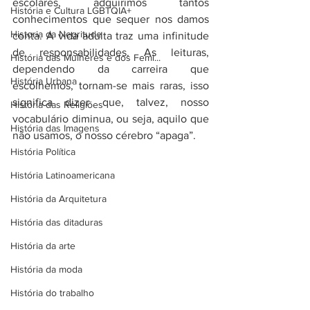
escolares, adquirimos tantos 
História e Cultura LGBTQIA+
conhecimentos que sequer nos damos 
Historia da Negritude
conta. A vida adulta traz uma infinitude 
de responsabilidades. As leituras, 
História das Mulheres e dos Femi...
dependendo da carreira que 
História Urbana
escolhemos, tornam-se mais raras, isso 
significa dizer que, talvez, nosso 
História das Religiões
vocabulário diminua, ou seja, aquilo que 
História das Imagens
não usamos, o nosso cérebro “apaga”. 
História Política
História Latinoamericana
História da Arquitetura
História das ditaduras
História da arte
História da moda
História do trabalho