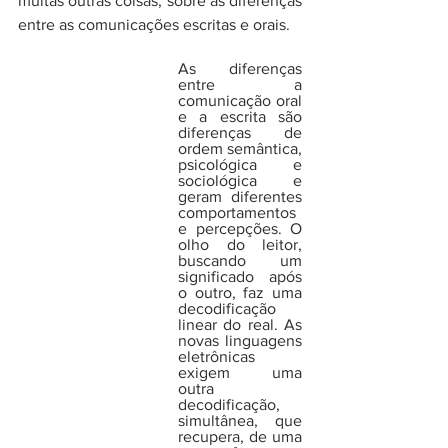
muitas outras coisas, sobre as diferenças 
entre as comunicações escritas e orais. 
As diferenças 
entre a 
comunicação oral 
e a escrita são 
diferenças de 
ordem semântica, 
psicológica e 
sociológica e 
geram diferentes 
comportamentos 
e percepções. O 
olho do leitor, 
buscando um 
significado após 
o outro, faz uma 
decodificação 
linear do real. As 
novas linguagens 
eletrônicas 
exigem uma 
outra 
decodificação, 
simultânea, que 
recupera, de uma 