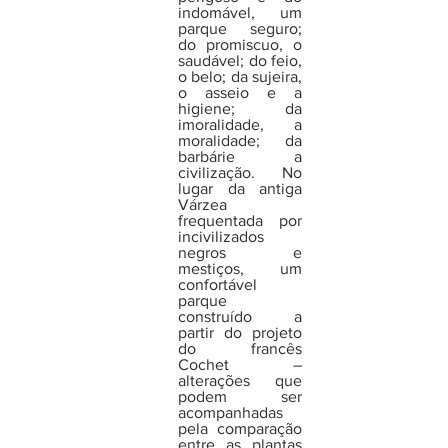
indomável, um 
parque seguro; 
do promiscuo, o 
saudável; do feio, 
o belo; da sujeira, 
o asseio e a 
higiene; da 
imoralidade, a 
moralidade; da 
barbárie a 
civilização. No 
lugar da antiga 
Várzea 
frequentada por 
incivilizados 
negros e 
mestiços, um 
confortável 
parque 
construído a 
partir do projeto 
do francês 
Cochet – 
alterações que 
podem ser 
acompanhadas 
pela comparação 
entre as plantas 