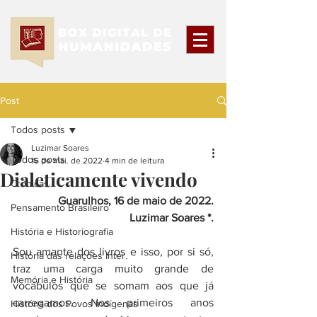
Post
Todos posts
Luzimar Soares
Todos posts
16 de mai. de 2022
4 min de leitura
Dialeticamente vivendo
Crônicas
Guarulhos, 16 de maio de 2022.
Pensamento Brasileiro
Luzimar Soares *.
História e Historiografia
Sou amante dos livros e isso, por si só, 
História das relações Inter.
traz uma carga muito grande de 
Memória e História
vocábulos que se somam aos que já 
carregamos. Nos primeiros anos 
História dos Povos Indígenas