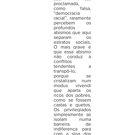
proclamada, 
como falsa, 
“democracia 
racial”, raramente 
percebem os 
profundos 
abismos que aqui 
separam os 
estratos sociais. 
O mais grave é 
que essa abismo 
não conduz a 
conflitos 
tendentes a 
transpô-lo, 
porque se 
cristalizam num 
modus vivendi 
que aparta os 
ricos dos pobres, 
como se fossem 
castas e guetos. 
Os privilegiados 
simplesmente se 
isolam numa 
barreira de 
indiferença para 
com a sina dos 