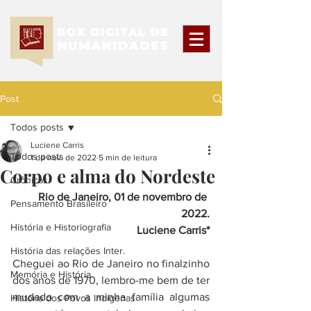
Post
Todos posts
Luciene Carris
Todos posts
1 de nov. de 2022
5 min de leitura
Corpo e alma do Nordeste
Crônicas
Rio de Janeiro, 01 de novembro de 
Pensamento Brasileiro
2022.
História e Historiografia
Luciene Carris*
História das relações Inter.
Cheguei ao Rio de Janeiro no finalzinho 
Memória e História
dos anos de 1970, lembro-me bem de ter 
mudado com a minha família algumas 
História dos Povos Indígenas