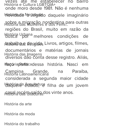
vezes até me estabelecer no bairro 
História e Cultura LGBTQIA+
onde moro desde 1981. Não é nenhuma 
Historia da Negritude
novidade o legado daquele imaginário 
sobre a migração nordestina para outras 
História das Mulheres e dos Femi...
regiões do Brasil, muito em razão da 
História Urbana
busca por melhores condições de 
trabalho e de vida. Livros, artigos, filmes, 
História das Religiões
documentários e matérias de jornais 
História das Imagens
diversos dão conta desse registro. Aliás, 
História Política
faço parte dessa história. Nasci em 
Campina Grande, na Paraíba, 
História Latinoamericana
considerada a segunda maior cidade 
História da Arquitetura
daquele estado, e filha de um jovem 
casal recém-saído dos vinte anos.
História das ditaduras
História da arte
História da moda
História do trabalho