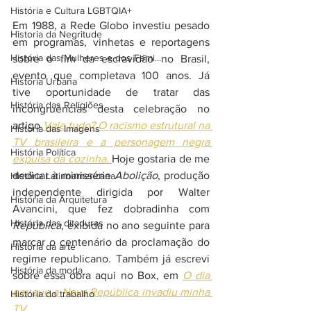
História e Cultura LGBTQIA+
Em 1988, a Rede Globo investiu pesado 
Historia da Negritude
em programas, vinhetas e reportagens 
História das Mulheres e dos Femi...
sobre o fim da escravidão no Brasil, 
evento que completava 100 anos. Já 
História Urbana
tive oportunidade de tratar das 
História das Religiões
incongruências desta celebração no 
artigo 
Vale tudo? O racismo estrutural na 
História das Imagens
TV brasileira e a personagem negra 
História Política
expulsa da cozinha. 
Hoje gostaria de me 
dedicar à minissérie 
Abolição
, produção 
História Latinoamericana
independente dirigida por Walter 
História da Arquitetura
Avancini, que fez dobradinha com 
História das ditaduras
República
, exibida no ano seguinte para 
marcar o centenário da proclamação do 
História da arte
regime republicano. Também já escrevi 
História da moda
sobre essa obra aqui no Box, em 
O dia 
em que a Nova República invadiu minha 
História do trabalho
TV
.