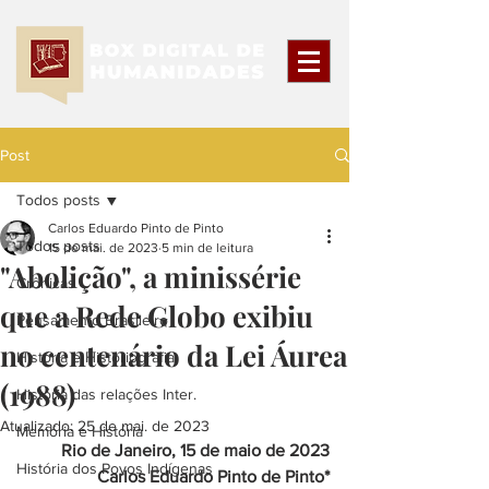
Post
Todos posts
Carlos Eduardo Pinto de Pinto
Todos posts
15 de mai. de 2023
5 min de leitura
"Abolição", a minissérie
Crônicas
que a Rede Globo exibiu
Pensamento Brasileiro
no centenário da Lei Áurea
História e Historiografia
(1988)
História das relações Inter.
Atualizado:
25 de mai. de 2023
Memória e História
Rio de Janeiro, 15 de maio de 2023
História dos Povos Indígenas
Carlos Eduardo Pinto de Pinto*