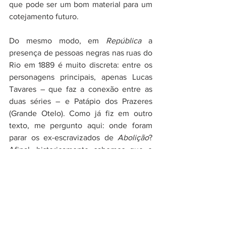
que pode ser um bom material para um 
cotejamento futuro.
Do mesmo modo, em 
República
 a 
presença de pessoas negras nas ruas do 
Rio em 1889 é muito discreta: entre os 
personagens principais, apenas Lucas 
Tavares – que faz a conexão entre as 
duas séries – e Patápio dos Prazeres 
(Grande Otelo). Como já fiz em outro 
texto, me pergunto aqui: onde foram 
parar os ex-escravizados de 
Abolição
? 
Afinal, historicamente sabemos que o 
Rio de Janeiro seguiu sendo uma cidade 
negra e que a república proclamada em 
1889 precisou lidar com a questão social 
deixada pelo Império. Será que tal 
“sumiço”, em vez de uma falha de 
representação, se configuraria numa 