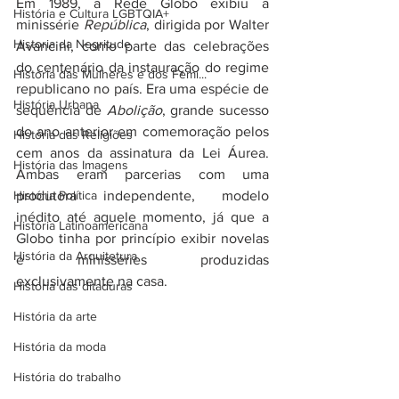
Em 1989, a Rede Globo exibiu a 
História e Cultura LGBTQIA+
minissérie 
República
, dirigida por Walter 
Historia da Negritude
Avancini, como parte das celebrações 
do centenário da instauração do regime 
História das Mulheres e dos Femi...
republicano no país. Era uma espécie de 
História Urbana
sequência de 
Abolição
, grande sucesso 
do ano anterior em comemoração pelos 
História das Religiões
cem anos da assinatura da Lei Áurea. 
História das Imagens
Ambas eram parcerias com uma 
História Política
produtora independente, modelo 
inédito até aquele momento, já que a 
História Latinoamericana
Globo tinha por princípio exibir novelas 
História da Arquitetura
e minisséries produzidas 
exclusivamente na casa. 
História das ditaduras
História da arte
História da moda
História do trabalho