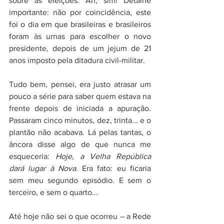
sobre as eleições. Ah, sim! Detalhe 
importante: não por coincidência, este 
foi o dia em que brasileiras e brasileiros 
foram às urnas para escolher o novo 
presidente, depois de um jejum de 21 
anos imposto pela ditadura civil-militar.
Tudo bem, pensei, era justo atrasar um 
pouco a série para saber quem estava na 
frente depois de iniciada a apuração. 
Passaram cinco minutos, dez, trinta... e o 
plantão não acabava. Lá pelas tantas, o 
âncora disse algo de que nunca me 
esqueceria: 
Hoje, a Velha República 
dará lugar à Nova
. Era fato: eu ficaria 
sem meu segundo episódio. E sem o 
terceiro, e sem o quarto...
Até hoje não sei o que ocorreu – a Rede 