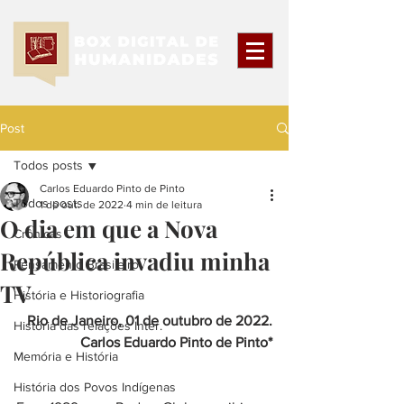
Post
Todos posts
Carlos Eduardo Pinto de Pinto
Todos posts
1 de out. de 2022
4 min de leitura
O dia em que a Nova
Crônicas
República invadiu minha
Pensamento Brasileiro
TV
História e Historiografia
Rio de Janeiro, 01 de outubro de 2022.
História das relações Inter.
Carlos Eduardo Pinto de Pinto*
Memória e História
História dos Povos Indígenas