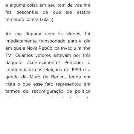
e alguma coisa em seu tom de voz me 
faz desconfiar de que ele estava 
torcendo contra Lula...).
Ao me deparar com os vídeos, fui 
imediatamente transportado para o dia 
em que a Nova República invadiu minha 
TV. Quantos vetores estavam por trás 
daquele acontecimento! Perceber a 
contiguidade das eleições de 1989 e a 
queda do Muro de Berlim, tendo em 
vista o que esse fato representou em 
termos de reconfiguração da política 
internacional como símbolo do fim da 
Guerra Fria, deixa mais explícita a 
importância dos projetos que estavam 
em jogo naquele pleito: o 
neoliberalismo de Collor, a nova 