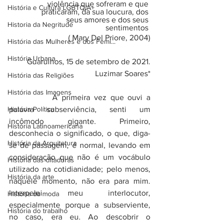
violência que sofreram e que 
História e Cultura LGBTQIA+
praticaram, da sua loucura, dos 
seus amores e dos seus 
Historia da Negritude
sentimentos 
( Mary Del Priore, 2004)
História das Mulheres e dos Femi...
História Urbana
Guarulhos, 15 de setembro de 2021.
Luzimar Soares*
História das Religiões
História das Imagens
		A primeira vez que ouvi a 
História Política
palavra subserviência, senti um 
incômodo gigante. Primeiro, 
História Latinoamericana
desconhecia o significado, o que, diga-
História da Arquitetura
se de passagem, é normal, levando em 
consideração que não é um vocábulo 
História das ditaduras
utilizado na cotidianidade; pelo menos, 
História da arte
naquele momento, não era para mim. 
Interpelei meu interlocutor, 
História da moda
especialmente porque a subserviente, 
História do trabalho
no caso, era eu. Ao descobrir o 