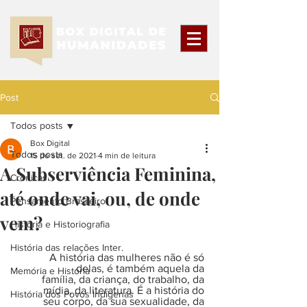
Post
Todos posts
Box Digital
Todos posts
15 de set. de 2021
4 min de leitura
A Subserviência Feminina,
Crônicas
até onde vai, ou, de onde
Pensamento Brasileiro
vem?
História e Historiografia
História das relações Inter.
A história das mulheres não é só 
delas, é também aquela da 
Memória e História
família, da criança, do trabalho, da 
mídia, da literatura. É a história do 
História dos Povos Indígenas
seu corpo, da sua sexualidade, da 