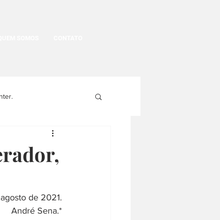
QUEM SOMOS
CONTATO
nter.
egritude
erador,
gens
História Política
 agosto de 2021.
André Sena.*
História da moda