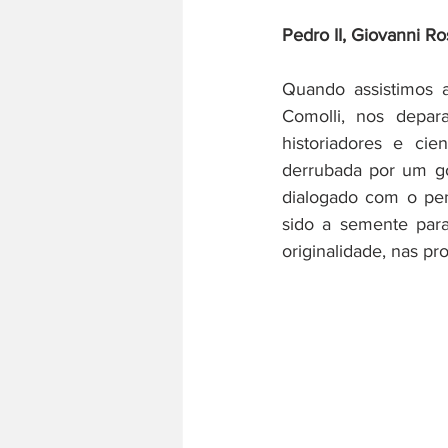
Pedro II, Giovanni Ro
História do trabalho
Literatura
Quando assistimos a
Comolli, nos depar
historiadores e cie
derrubada por um gol
dialogado com o pens
sido a semente para
originalidade, nas pr