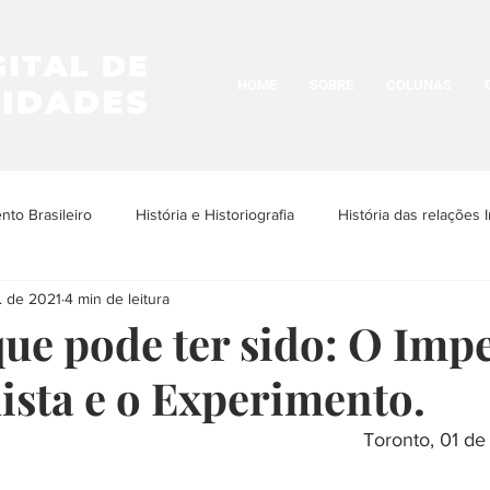
HOME
SOBRE
COLUNAS
to Brasileiro
História e Historiografia
História das relações I
. de 2021
4 min de leitura
os Povos Indígenas
História e Cultura LGBTQIA+
Historia da N
que pode ter sido: O Imp
ista e o Experimento.
História Urbana
História das Religiões
História das Ima
Toronto, 01 de
ria da Arquitetura
História das ditaduras
História da arte