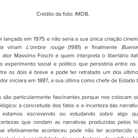
Crédito da foto: IMDB.
oi lançado em 1975 e não seria a sua única criação cinema
da viriam 
L’ombre rouge
 (1981) e finalmente 
Buenav
 ator Massimo Foschi é quem interpreta o libertário itali
 o experimento social e político que persistiria entre os
tre os dois é breve e pode ter retratado um dos últim
or iniciara em 1887, a sua última como chefe de Estado br
s são particularmente fascinantes porque nos colocam s
gico: a concretude dos fatos e a incerteza das narrativa
estamos escrevendo ou estudando sobre algo que
certezas que rondam as narrativas produzidas pelos his
e efetivamente aconteceu pode não ter acontecido c