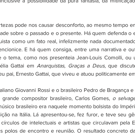
nclusive à possibilidade da pura fantasia, da mitificaçã
ertezas pode nos causar desconforto, ao mesmo tempo em
dade sobre o passado e o presente. Há quem defenda o e
uista como um fato real, infelizmente nada documentado
encionice. E há quem consiga, entre uma narrativa e out
re o tema, como nos presenteia Jean-Louis Comolli, ou 
Zélia Gattai em 
Anarquistas, Graças a Deus
, que discut
seu pai, Ernesto Gattai, que viveu e atuou politicamente e
aliano Giovanni Rossi e o brasileiro Pedro de Bragança e
 grande compositor brasileiro, Carlos Gomes, 
o selvag
sico brasileiro era naquele momento bolsista do Impéri
ão na Itália. Lá apresentou-se, fez furor, e teve seu gê
círculos de intelectuais e artistas que circulavam pela 
 polos de encontro e reunião. O resultado concreto da 