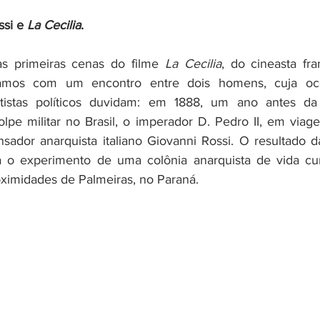
ssi e 
La Cecilia
. 
s primeiras cenas do filme 
La Cecilia
, do cineasta fra
amos com um encontro entre dois homens, cuja ocor
ntistas políticos duvidam: em 1888, um ano antes da
pe militar no Brasil, o imperador D. Pedro II, em viagem
ador anarquista italiano Giovanni Rossi. O resultado da
 o experimento de uma colônia anarquista de vida cur
oximidades de Palmeiras, no Paraná. 