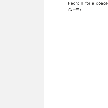
Pedro II foi a doaç
Cecilia
. 