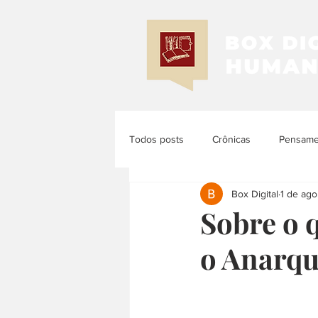
Todos posts
Crônicas
Pensamen
Box Digital
1 de ago
Memória e História
História d
Sobre o 
o Anarqu
História das Mulheres e dos Femi...
História Latinoamericana
Histó