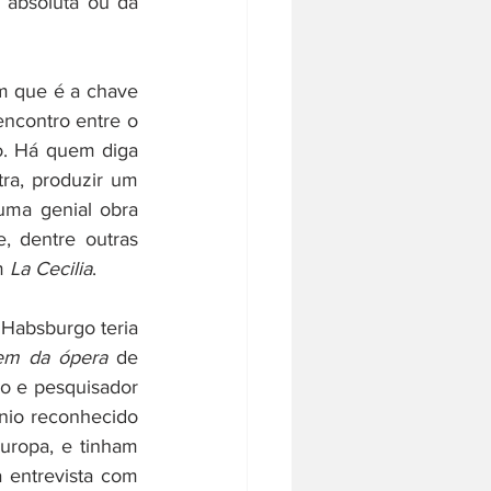
o absoluta ou da 
 que é a chave 
ncontro entre o 
. Há quem diga 
ra, produzir um 
uma genial obra 
e, dentre outras 
m 
La Cecilia
. 
 Habsburgo teria 
em da ópera
 de 
o e pesquisador 
nio reconhecido 
Europa, e tinham 
entrevista com 