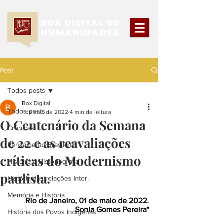
Post
Todos posts
Box Digital
Todos posts
1 de mai. de 2022
4 min de leitura
O Centenário da Semana
Crônicas
de 22 e as reavaliações
Pensamento Brasileiro
críticas do Modernismo
História e Historiografia
paulista.
História das relações Inter.
Memória e História
Rio de Janeiro, 01 de maio de 2022.
Sonia Gomes Pereira*
História dos Povos Indígenas