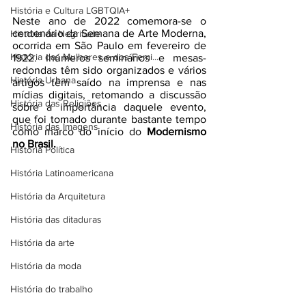
História e Cultura LGBTQIA+
Neste ano de 2022 comemora-se o 
centenário da Semana de Arte Moderna, 
Historia da Negritude
ocorrida em São Paulo em fevereiro de 
História das Mulheres e dos Femi...
1922. Inúmeros seminários e mesas-
redondas têm sido organizados e vários 
História Urbana
artigos têm saído na imprensa e nas 
mídias digitais, retomando a discussão 
História das Religiões
sobre a importância daquele evento, 
que foi tomado durante bastante tempo 
História das Imagens
como marco do início do
 Modernismo 
no Brasil.
História Política
História Latinoamericana
História da Arquitetura
História das ditaduras
História da arte
História da moda
História do trabalho