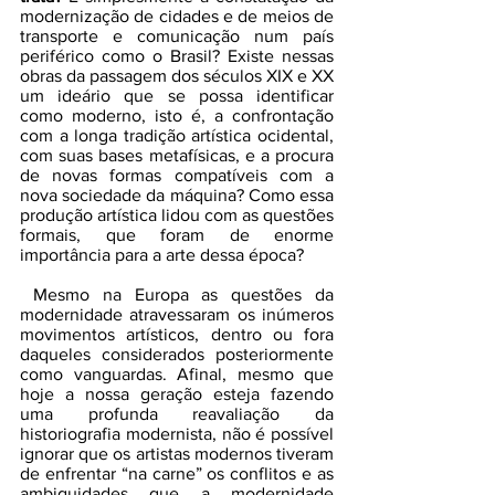
modernização de cidades e de meios de 
transporte e comunicação num país 
periférico como o Brasil? Existe nessas 
obras da passagem dos séculos XIX e XX 
um ideário que se possa identificar 
como moderno, isto é, a confrontação 
com a longa tradição artística ocidental, 
com suas bases metafísicas, e a procura 
de novas formas compatíveis com a 
nova sociedade da máquina? Como essa 
produção artística lidou com as questões 
formais, que foram de enorme 
importância para a arte dessa época?
 Mesmo na Europa as questões da 
modernidade atravessaram os inúmeros 
movimentos artísticos, dentro ou fora 
daqueles considerados posteriormente 
como vanguardas. Afinal, mesmo que 
hoje a nossa geração esteja fazendo 
uma profunda reavaliação da 
historiografia modernista, não é possível 
ignorar que os artistas modernos tiveram 
de enfrentar “na carne” os conflitos e as 
ambiguidades que a modernidade 