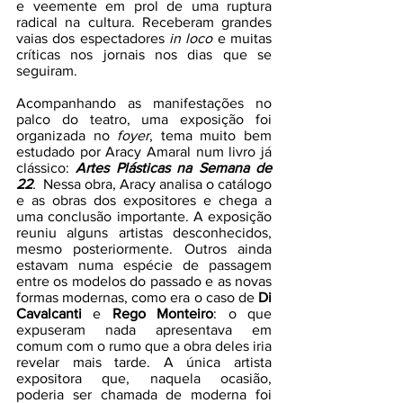
e veemente em prol de uma ruptura 
radical na cultura. Receberam grandes 
vaias dos espectadores 
in loco
 e muitas 
críticas nos jornais nos dias que se 
seguiram.
Acompanhando as manifestações no 
palco do teatro, uma exposição foi 
organizada no 
foyer
, tema muito bem 
estudado por Aracy Amaral num livro já 
clássico: 
Artes Plásticas na Semana de 
22
.  
Nessa obra, Aracy analisa o catálogo 
e as obras dos expositores e chega a 
uma conclusão importante. A exposição 
reuniu alguns artistas desconhecidos, 
mesmo posteriormente. Outros ainda 
estavam numa espécie de passagem 
entre os modelos do passado e as novas 
formas modernas, como era o caso de 
Di 
Cavalcanti 
e 
Rego Monteiro
: o que 
expuseram nada apresentava em 
comum com o rumo que a obra deles iria 
revelar mais tarde. A única artista 
expositora que, naquela ocasião, 
poderia ser chamada de moderna foi 