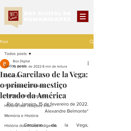
Post
Todos posts
Box Digital
Todos posts
15 de fev. de 2022
8 min de leitura
Inca Garcilaso de la Vega:
Crônicas
o primeiro mestiço
Pensamento Brasileiro
letrado da América
História e Historiografia
Rio de Janeiro, 15 de fevereiro de 2022.
História das relações Inter.
Alexandre Belmonte*
Memória e História
	Garcilaso de la Vega, 
História dos Povos Indígenas