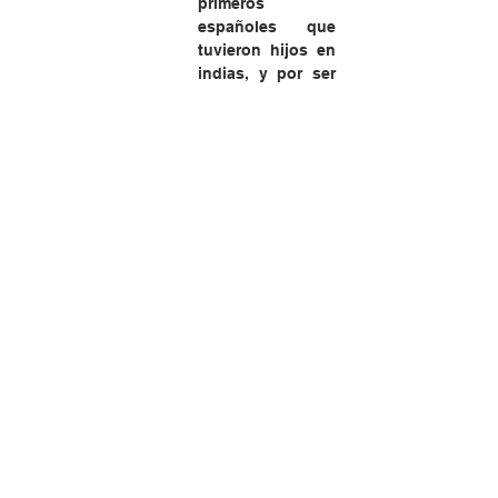
primeros 
españoles que 
tuvieron hijos en 
indias, y por ser 
nombre impuesto 
por nuestros 
padres y por su 
significación me 
lo llamo yo a 
boca llena, y me 
honro con él. 
Aunque en 
Indias, si a uno 
de ellos le dicen 
"sois un mestizo" 
o "es un 
mestizo", lo 
toman por 
menosprecio 
(GARCILASO, 
1960, p. 373-374).