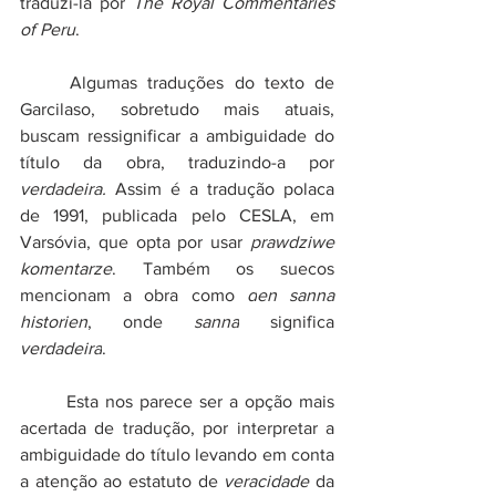
traduzi-la por 
The Royal Commentaries 
of Peru
.
	Algumas traduções do texto de 
Garcilaso, sobretudo mais atuais, 
buscam ressignificar a ambiguidade do 
título da obra, traduzindo-a por 
verdadeira. 
Assim é a tradução polaca 
de 1991, publicada pelo CESLA, em 
Varsóvia, que opta por usar 
prawdziwe 
komentarze
. Também os suecos 
mencionam a obra como 
d
en sanna 
historien
, onde 
sanna
 significa 
verdadeira
. 
Esta nos parece ser a opção mais 
acertada de tradução, por 
interpretar a 
ambiguidade do título levando em conta 
a atenção ao estatuto de 
veracidade
 da 