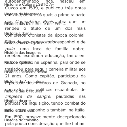
autodenominado Inca, nasceu em 
História e Cultura LGBTQIA+
Cuzco em 1539, e publicou três obras 
Historia da Negritude
em vida, dentre as quais a primeira parte 
dos 
Comentários Reais
, obra que lhe 
História das Mulheres e dos Femi...
rendeu o título de um dos mais 
História Urbana
completos cronistas da época colonial. 
Filho de um 
conquistador
 espanhol e de 
História das Religiões
palla
, uma inca de família nobre, 
História das Imagens
recebeu esmerada educação, tanto em 
História Política
Cuzco quanto na Espanha, para onde se 
trasladou para seguir carreira militar aos 
História Latinoamericana
21 anos. Como capitão, participou da 
História da Arquitetura
repressão aos mouros de Granada, no 
contexto das políticas espanholas de 
História das ditaduras
limpieza de sangre
, pautadas nas 
História da arte
práticas da Inquisição, tendo combatido 
pela coroa espanhola também na Itália. 
História da moda
Em 1590, provavelmente decepcionado 
História do trabalho
pela pouca consideração que lhe tinham 