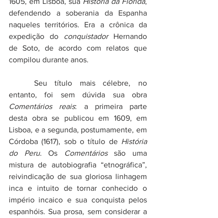
1605, em Lisboa, sua 
História da Flórida
, 
defendendo a soberania da Espanha 
naqueles territórios. Era a crônica da 
expedição do 
conquistador
 Hernando 
de Soto, de acordo com relatos que 
compilou durante anos.
	Seu título mais célebre, no 
entanto, foi sem dúvida sua obra 
Comentários reais
: a primeira parte 
desta obra se publicou em 1609, em 
Lisboa, e a segunda, postumamente, em 
Córdoba (1617), sob o título de 
História 
do Peru
. Os 
Comentários 
são uma 
mistura de autobiografia “etnográfica”, 
reivindicação de sua gloriosa linhagem 
inca e intuito de tornar conhecido o 
império incaico e sua conquista pelos 
espanhóis. Sua prosa, sem considerar a 