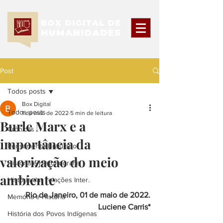
Post
Todos posts
Box Digital
Todos posts
1 de mai. de 2022
5 min de leitura
Burle Marx e a
Crônicas
importância da
Pensamento Brasileiro
valorização do meio
História e Historiografia
ambiente
História das relações Inter.
Rio de Janeiro, 01 de maio de 2022.
Memória e História
Luciene Carris*
História dos Povos Indígenas