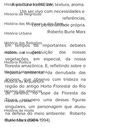
História e Cultura LGBTQIA+
A planta é forma, cor, textura, aroma. 
Um ser vivo com necessidades e 
Historia da Negritude
referências,
História das Mulheres e dos Femi...
 com personalidade própria.
Roberto Burle Marx
História Urbana
História das Religiões
Em tempos de importantes debates 
sobre a destruição das nossas 
História das Imagens
vegetações, em especial, da nossa 
História Política
floresta amazônica. E, refletindo sobre o 
História Latinoamericana
impacto ambiental da derrubada das 
árvores, que observo com tristeza na 
História da Arquitetura
região do antigo Horto Florestal do Rio 
História das ditaduras
de Janeiro, no sopé da Floresta da 
Tijuca, recupero uma dessas figuras 
História da arte
singulares, um personagem que atuou 
História da moda
na defesa do meio ambiente:  Roberto 
História do trabalho
Burle Marx (1904-1994). 