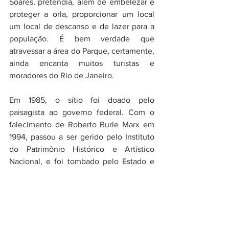
Soares, pretendia, além de embelezar e 
proteger a orla, proporcionar um local 
um local de descanso e de lazer para a 
população. É bem verdade que 
atravessar a área do Parque, certamente, 
ainda encanta muitos turistas e 
moradores do Rio de Janeiro.
Em 1985, o sítio foi doado pelo 
paisagista ao governo federal. Com o 
falecimento de Roberto Burle Marx em 
1994, passou a ser gerido pelo Instituto 
do Patrimônio Histórico e Artístico 
Nacional, e foi tombado pelo Estado e 
pela União Federal. Em 2021, a 
Organização das Nações Unidas para a 
Educação, a Ciência e a Cultura 
(Unesco) reconheceu o Sítio como 
Patrimônio Mundial. Atualmente, o sítio 