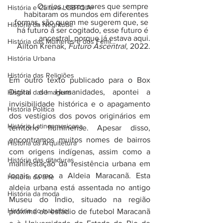
Os rios, esses seres que sempre 
História e Cultura LGBTQIA+
habitaram os mundos em diferentes 
formas, são quem me sugerem que, se 
Historia da Negritude
há futuro a ser cogitado, esse futuro é 
ancestral, porque já estava aqui.
História das Mulheres e dos Femi...
Ailton Krenak, 
Futuro Ascentral
, 2022.
História Urbana
História das Religiões
Em outro texto publicado para o Box 
Digital de Humanidades, apontei a 
História das Imagens
invisibilidade histórica e o apagamento 
História Política
dos vestígios dos povos originários em 
História Latinoamericana
território fluminense. Apesar disso, 
encontramos muitos nomes de bairros 
História da Arquitetura
com origens indígenas, assim como a 
História das ditaduras
manifestação da resistência urbana em 
locais como a Aldeia Maracanã. Esta 
História da arte
aldeia urbana está assentada no antigo 
História da moda
Museu do Índio, situado na região 
História do trabalho
próxima ao estádio de futebol Maracanã 