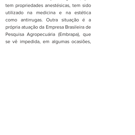
tem propriedades anestésicas, tem sido 
utilizado na medicina e na estética 
como antirrugas. Outra situação é a 
própria atuação da Empresa Brasileira de 
Pesquisa Agropecuária (Embrapa), que 
se vê impedida, em algumas ocasiões, 
de desenvolver pesquisas e realizar 
patentes devido à atuação prévia de 
empresas estrangeiras no mesmo ramo. 
Não precisamos ir muito longe para 
encontrar exemplos, já que a 
apropriação de recursos da flora e fauna 
brasileira para o exterior remonta ao 
período colonial.