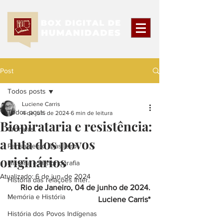
Post
Todos posts
Luciene Carris
Todos posts
4 de jun. de 2024
6 min de leitura
Biopirataria e resistência:
Crônicas
a luta dos povos
Pensamento Brasileiro
originários
História e Historiografia
Atualizado:
6 de jun. de 2024
História das relações Inter.
Rio de Janeiro, 04 de junho de 2024.
Memória e História
Luciene Carris*
História dos Povos Indígenas