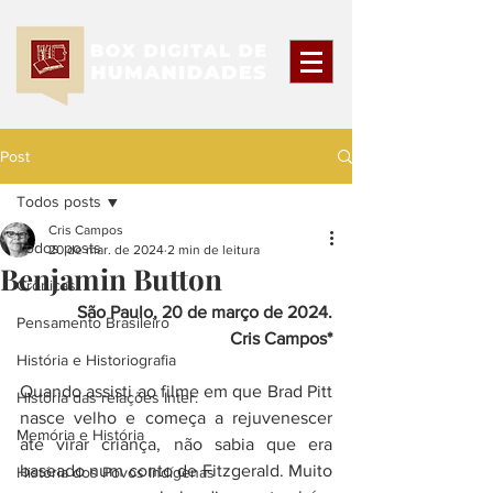
Post
Todos posts
Cris Campos
Todos posts
20 de mar. de 2024
2 min de leitura
Benjamin Button
Crônicas
São Paulo, 20 de março de 2024.
Pensamento Brasileiro
Cris Campos*
História e Historiografia
Quando assisti ao filme em que Brad Pitt 
História das relações Inter.
nasce velho e começa a rejuvenescer 
Memória e História
até virar criança, não sabia que era 
baseado num conto de Fitzgerald. Muito 
História dos Povos Indígenas