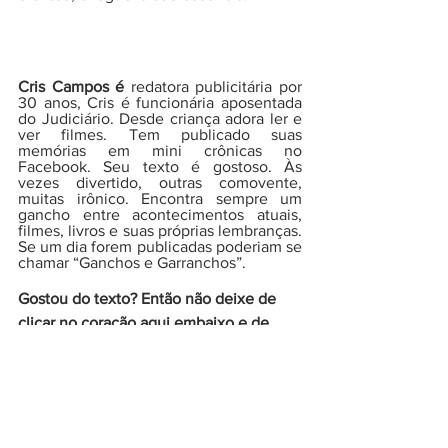
Cris Campos é
 redatora publicitária por 
30 anos, Cris é funcionária aposentada 
do Judiciário. Desde criança adora ler e 
ver filmes. Tem publicado suas 
memórias em mini crônicas no 
Facebook. Seu texto é gostoso. Às 
vezes divertido, outras comovente, 
muitas irônico. Encontra sempre um 
gancho entre acontecimentos atuais, 
filmes, livros e suas próprias lembranças. 
Se um dia forem publicadas poderiam se 
chamar “Ganchos e Garranchos”.
Gostou do texto? Então não deixe de 
clicar no coração aqui embaixo e de 
compartilhar. E deixe seu comentário 
ou dúvida!