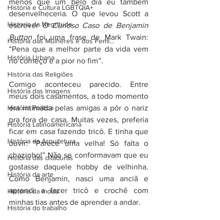
menos que um belo dia eu também 
História e Cultura LGBTQIA+
desenvelheceria. O que levou Scott a 
Historia da Negritude
escrever 
O Curioso Caso de Benjamin 
Button
 foi uma frase de Mark Twain: 
História das Mulheres e dos Femi...
“Pena que a melhor parte da vida vem 
História Urbana
no começo e a pior no fim”. 
História das Religiões
Comigo aconteceu parecido. Entre 
História das Imagens
meus dois casamentos, a todo momento 
História Política
era intimada pelas amigas a pôr o nariz 
pra fora de casa. Muitas vezes, preferia 
História Latinoamericana
ficar em casa fazendo tricô. E tinha que 
História da Arquitetura
ouvir: “Parece uma velha! Só falta o 
chazinho!” Não se conformavam que eu 
História das ditaduras
gostasse daquele hobby de velhinha. 
História da arte
Como Benjamin, nasci uma anciã e 
aprendi a fazer tricô e crochê com 
História da moda
minhas tias antes de aprender a andar. 
História do trabalho