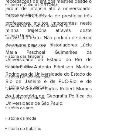
recordações de antigos mestres desde o 
História e Cultura LGBTQIA+
jardim de infância até à universidade. 
Historia da Negritude
Desse modo, gostaria de prestigiar três 
professores muitos importantes nesta 
História das Mulheres e dos Femi...
minha trajetória através deste 
História Urbana
brevíssimo texto. Não poderia de deixar 
de mencionar os historiadores Lúcia 
História das Religiões
Maria Paschoal Guimarães da 
História das Imagens
Universidade do Estado do Rio de 
História Política
Janeiro, de Antonio Edmilson Martins 
Rodrigues da Universidade do Estado do 
História Latinoamericana
Rio de Janeiro e da PUC-Rio e do 
História da Arquitetura
saudoso Antonio Carlos Robert Moraes 
do Laboratório de Geografia Política da 
História das ditaduras
Universidade de São Paulo. 
História da arte
História da moda
História do trabalho