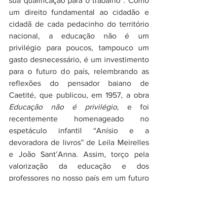
sua qualificação para o trabalho”. Como 
um direito fundamental ao cidadão e 
cidadã de cada pedacinho do território 
nacional, a educação não é um 
privilégio para poucos, tampouco um 
gasto desnecessário, é um investimento 
para o futuro do país, relembrando as 
reflexões do pensador baiano de 
Caetité, que publicou, em 1957, a obra 
Educação não é privilégio
, e foi 
recentemente homenageado no 
espetáculo infantil “Anísio e a 
devoradora de livros” de Leila Meirelles 
e João Sant’Anna. Assim, torço pela 
valorização da educação e dos 
professores no nosso país em um futuro 
próximo, e que a efeméride não se 
restrinja apenas a uma data de um 
calendário.