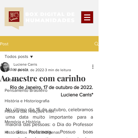
Post
Todos posts
Luciene Carris
Todos posts
17 de out. de 2022
3 min de leitura
Ao mestre com carinho
Crônicas
Rio de Janeiro, 17 de outubro de 2022.
Pensamento Brasileiro
Luciene Carris*
História e Historiografia
No último dia 15 de outubro, celebramos 
História das relações Inter.
uma data muito importante para a 
Memória e História
maioria das pessoas: o Dia do Professor 
e da Professora. Possuo boas 
História dos Povos Indígenas