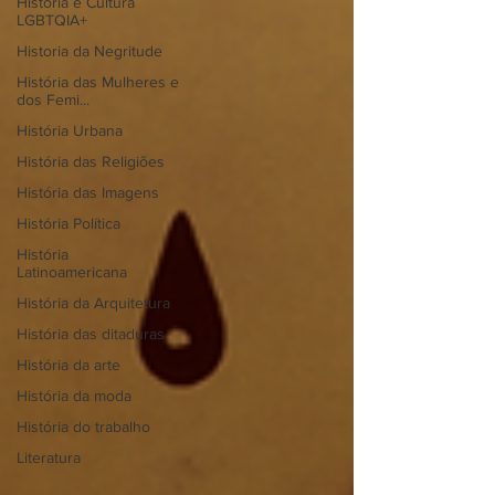
História e Cultura
LGBTQIA+
Historia da Negritude
História das Mulheres e
dos Femi...
História Urbana
História das Religiões
História das Imagens
História Política
História
Latinoamericana
História da Arquitetura
História das ditaduras
História da arte
História da moda
História do trabalho
Literatura