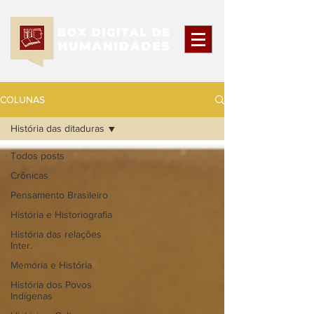
COLUNAS
História das ditaduras
Todos posts
Crônicas
Pensamento Brasileiro
História e Historiografia
História das relações
Inter.
Memória e História
História dos Povos
Indígenas