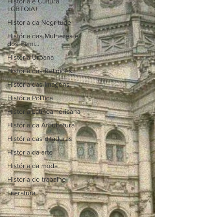
História e Cultura
LGBTQIA+
Historia da Negritude
História das Mulheres e
dos Femi...
História Urbana
História das Religiões
História das Imagens
História Política
História Latinoamericana
História da Arquitetura
História das ditaduras
História da arte
História da moda
História do trabalho
Literatura