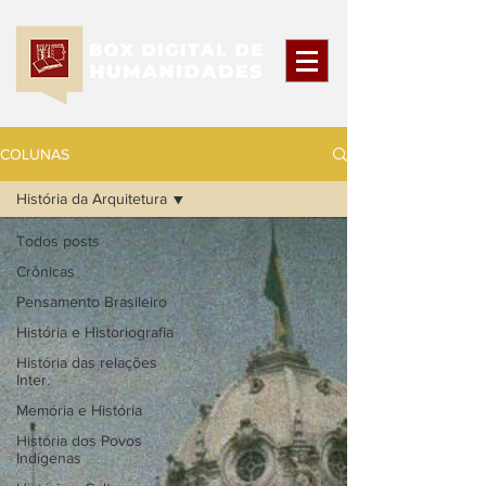
COLUNAS
História da Arquitetura
Todos posts
Crônicas
Pensamento Brasileiro
História e Historiografia
História das relações
Inter.
Memória e História
História dos Povos
Indígenas