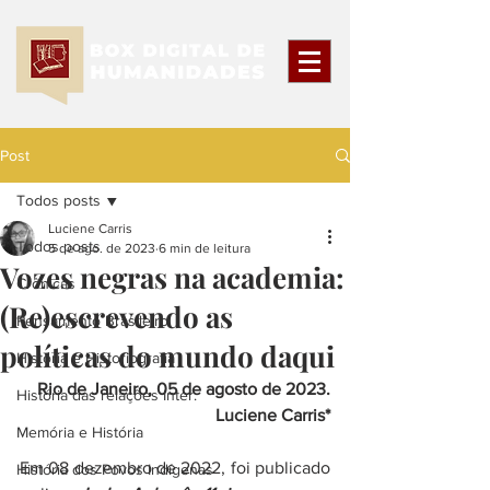
Post
Todos posts
Luciene Carris
Todos posts
5 de ago. de 2023
6 min de leitura
Vozes negras na academia:
Crônicas
(Re)escrevendo as
Pensamento Brasileiro
políticas do mundo daqui
História e Historiografia
Rio de Janeiro, 05 de agosto de 2023.
História das relações Inter.
Luciene Carris*
Memória e História
Em 08 dezembro de 2022, foi publicado 
História dos Povos Indígenas