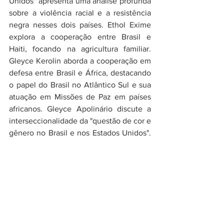
Unidos" apresenta uma análise profunda 
sobre a violência racial e a resistência 
negra nesses dois países. Ethol Exime 
explora a cooperação entre Brasil e 
Haiti, focando na agricultura familiar. 
Gleyce Kerolin aborda a cooperação em 
defesa entre Brasil e África, destacando 
o papel do Brasil no Atlântico Sul e sua 
atuação em Missões de Paz em países 
africanos. Gleyce Apolinário discute a 
interseccionalidade da "questão de cor e 
gênero no Brasil e nos Estados Unidos". 
João Mina discorre sobre a política 
internacional dos anos 70 e o 
movimento social negro brasileiro. Alan 
da Cruz inova ao analisar as teologias 
emancipatórias nas Relações 
Internacionais. Marcelo Mizzurine 
examina a formação dos contingentes 