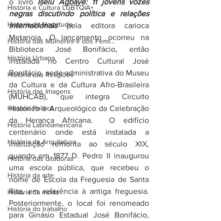
o livro 
Iselu Agbayê: 11 jovens vozes 
História e Cultura LGBTQIA+
negras discutindo política e relações 
Historia da Negritude
internacionais
pela editora carioca 
Metanoia.
O lançamento ocorreu na 
História das Mulheres e dos Femi...
Biblioteca José Bonifácio, então 
História Urbana
instalada no Centro Cultural José 
Bonifácio, sede administrativa do Museu 
História das Religiões
da Cultura e da Cultura Afro-Brasileira 
História das Imagens
(MUHCAB), que integra Circuito 
História Política
Histórico e Arqueológico da Celebração 
da Herança Africana.  O edifício 
História Latinoamericana
centenário onde está instalada a 
História da Arquitetura
instituição remonta ao século XIX, 
quando em 1877 D. Pedro II inaugurou 
História das ditaduras
uma escola pública, que recebeu o 
História da arte
nome de Escola da Freguesia de Santa 
Rita, em referência à antiga freguesia. 
História da moda
Posteriormente, o local foi renomeado 
História do trabalho
para Ginásio Estadual José Bonifácio, 