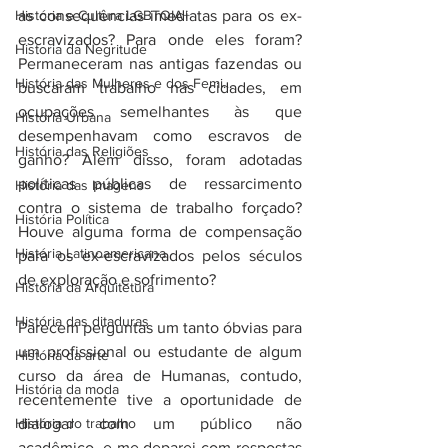
História e Cultura LGBTQIA+
as consequências imediatas para os ex-
escravizados? Para onde eles foram? 
Historia da Negritude
Permaneceram nas antigas fazendas ou 
História das Mulheres e dos Femi...
buscaram trabalho nas cidades, em 
ocupações semelhantes às que 
História Urbana
desempenhavam como escravos de 
História das Religiões
ganho? Além disso, foram adotadas 
políticas públicas de ressarcimento 
História das Imagens
contra o sistema de trabalho forçado? 
História Política
Houve alguma forma de compensação 
História Latinoamericana
para os ex-escravizados pelos séculos 
de exploração e sofrimento? 
História da Arquitetura
História das ditaduras
Parecem perguntas um tanto óbvias para 
um profissional ou estudante de algum 
História da arte
curso da área de Humanas, contudo, 
História da moda
recentemente tive a oportunidade de 
História do trabalho
dialogar com um público não 
acadêmico, e me deparei com respostas 