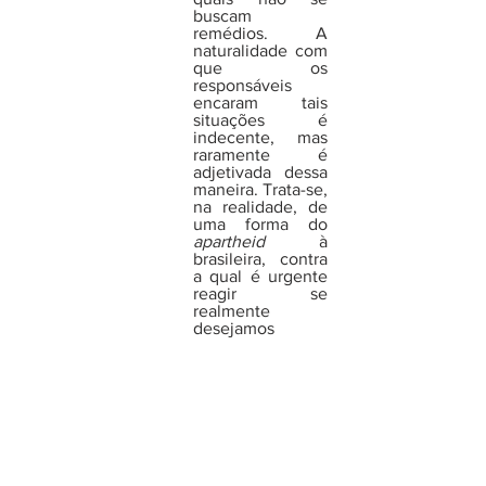
buscam 
remédios. A 
naturalidade com 
que os 
responsáveis 
encaram tais 
situações é 
indecente, mas 
raramente é 
adjetivada dessa 
maneira. Trata-se, 
na realidade, de 
uma forma do 
apartheid
 à 
brasileira, contra 
a qual é urgente 
reagir se 
realmente 
desejamos 
integrar a 
sociedade 
brasileira de 
modo que, num 
futuro próximo, 
ser negro no 
Brasil seja, 
também, ser 
plenamente 