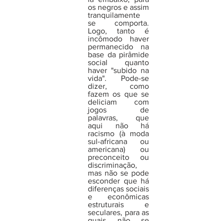
os negros e assim 
tranquilamente 
se comporta. 
Logo, tanto é 
incômodo haver 
permanecido na 
base da pirâmide 
social quanto 
haver "subido na 
vida". Pode-se 
dizer, como 
fazem os que se 
deliciam com 
jogos de 
palavras, que 
aqui não há 
racismo (à moda 
sul-africana ou 
americana) ou 
preconceito ou 
discriminação, 
mas não se pode 
esconder que há 
diferenças sociais 
e econômicas 
estruturais e 
seculares, para as 
quais não se 