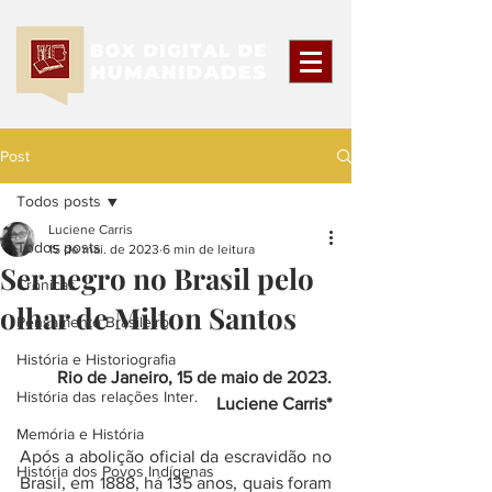
Post
Todos posts
Luciene Carris
Todos posts
15 de mai. de 2023
6 min de leitura
Ser negro no Brasil pelo
Crônicas
olhar de Milton Santos
Pensamento Brasileiro
História e Historiografia
Rio de Janeiro, 15 de maio de 2023.
História das relações Inter.
Luciene Carris*
Memória e História
Após a abolição oficial da escravidão no 
História dos Povos Indígenas
Brasil, em 1888, há 135 anos, quais foram 