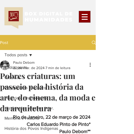
Post
Todos posts
Paulo Debom
Todos posts
22 de mar. de 2024
7 min de leitura
Pobres criaturas: um
Crônicas
passeio pela história da
Pensamento Brasileiro
arte, do cinema, da moda e
História e Historiografia
da arquitetura
História das relações Inter.
Rio de Janeiro, 22 de março de 2024
Memória e História
Carlos Eduardo Pinto de Pinto*
História dos Povos Indígenas
Paulo Debom**