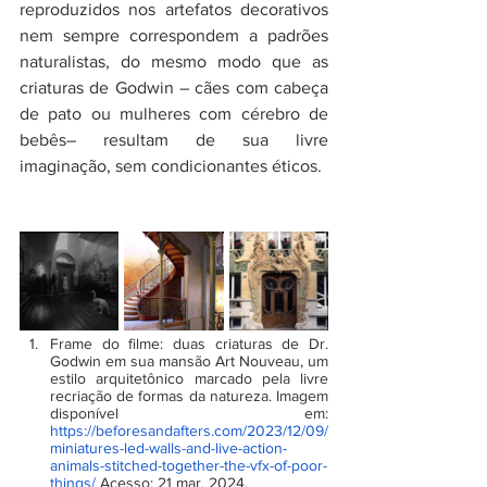
reproduzidos nos artefatos decorativos 
nem sempre correspondem a padrões 
naturalistas, do mesmo modo que as 
criaturas de Godwin – cães com cabeça 
de pato ou mulheres com cérebro de 
bebês– resultam de sua livre 
imaginação, sem condicionantes éticos.
Frame do filme: duas criaturas de Dr. 
Godwin em sua mansão Art Nouveau, um 
estilo arquitetônico marcado pela livre 
recriação de formas da natureza. Imagem 
disponível em: 
https://beforesandafters.com/2023/12/09/
miniatures-led-walls-and-live-action-
animals-stitched-together-the-vfx-of-poor-
things/
 Acesso: 21 mar. 2024.