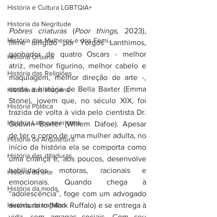
História e Cultura LGBTQIA+
Historia da Negritude
Pobres criaturas
 (
Poor things
, 2023), 
História das Mulheres e dos Femi...
filme dirigido por Yorgos Lanthimos, 
ganhador de quatro Oscars - melhor 
História Urbana
atriz, melhor figurino, melhor cabelo e 
História das Religiões
maquiagem, melhor direção de arte -, 
conta a história de Bella Baxter (Emma 
História das Imagens
Stone), jovem que, no século XIX, foi 
História Política
trazida de volta à vida pelo cientista Dr. 
História Latinoamericana
Godwin Baxter (Willem Dafoe). Apesar 
de ter o corpo de uma mulher adulta, no 
História da Arquitetura
início da história ela se comporta como 
História das ditaduras
uma criança e, aos poucos, desenvolve 
habilidades motoras, racionais e 
História da arte
emocionais. Quando chega à 
História da moda
“adolescência”, foge com um advogado 
História do trabalho
aventureiro (Mark Ruffalo) e se entrega à 
vida, sem amarras sociais. Com seu 