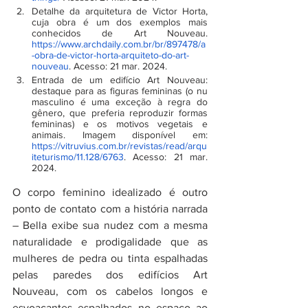
Detalhe da arquitetura de Victor Horta, 
cuja obra é um dos exemplos mais 
conhecidos de Art Nouveau. 
https://www.archdaily.com.br/br/897478/a
-obra-de-victor-horta-arquiteto-do-art-
nouveau
. Acesso: 21 mar. 2024.
Entrada de um edifício Art Nouveau: 
destaque para as figuras femininas (o nu 
masculino é uma exceção à regra do 
gênero, que preferia reproduzir formas 
femininas) e os motivos vegetais e 
animais. Imagem disponível em: 
https://vitruvius.com.br/revistas/read/arqu
iteturismo/11.128/6763
. Acesso: 21 mar. 
2024.
O corpo feminino idealizado é outro 
ponto de contato com a história narrada 
– Bella exibe sua nudez com a mesma 
naturalidade e prodigalidade que as 
mulheres de pedra ou tinta espalhadas 
pelas paredes dos edifícios Art 
Nouveau, com os cabelos longos e 
esvoaçantes espalhados no espaço ao 