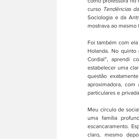
como professora no
curso 
Tendências da
Sociologia e da Ant
mostrava ao mesmo t
Foi também com ela 
Holanda. No quinto c
Cordial”, aprendi 
estabelecer uma clar
questão exatamente 
aproximadora, com a
particulares e privad
Meu círculo de sociab
uma família profun
escancaramento. Esp
claro, mesmo depoi