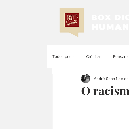
Todos posts
Crônicas
Pensamen
André Sena
1 de d
Memória e História
História d
O racism
História das Mulheres e dos Femi...
História Latinoamericana
Histó