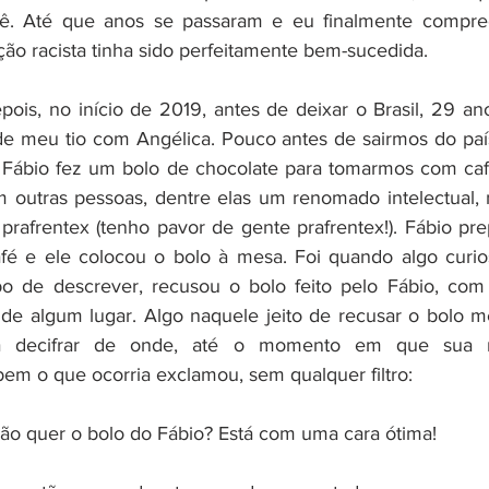
ê. Até que anos se passaram e eu finalmente compre
ção racista tinha sido perfeitamente bem-sucedida.
ois, no início de 2019, antes de deixar o Brasil, 29 ano
de meu tio com Angélica. Pouco antes de sairmos do paí
ábio fez um bolo de chocolate para tomarmos com caf
 outras pessoas, dentre elas um renomado intelectual, 
prafrentex (tenho pavor de gente prafrentex!). Fábio prep
afé e ele colocou o bolo à mesa. Foi quando algo curio
o de descrever, recusou o bolo feito pelo Fábio, com
 de algum lugar. Algo naquele jeito de recusar o bolo me 
a decifrar de onde, até o momento em que sua n
m o que ocorria exclamou, sem qualquer filtro:
ão quer o bolo do Fábio? Está com uma cara ótima!