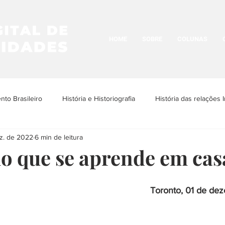
HOME
SOBRE
COLUNAS
to Brasileiro
História e Historiografia
História das relações I
ez. de 2022
6 min de leitura
os Povos Indígenas
História e Cultura LGBTQIA+
Historia da N
o que se aprende em cas
História Urbana
História das Religiões
História das Ima
Toronto, 01 de de
ria da Arquitetura
História das ditaduras
História da arte