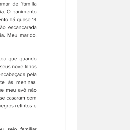
ar de ‘família 
ia. O banimento 
nto há quase 14 
ão escancarada 
a. Meu marido, 
ou que quando 
seus nove filhos 
encabeçada pela 
e às meninas. 
ue meu avô não 
 se casaram com 
gros retintos e 
seio familiar 