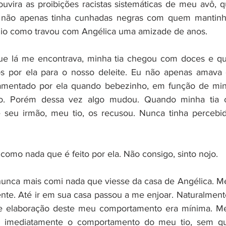
ouvira as proibições racistas sistemáticas de meu avô, 
, não apenas tinha cunhadas negras com quem mantin
dio como travou com Angélica uma amizade de anos. 
ue lá me encontrava, minha tia chegou com doces e quit
 por ela para o nosso deleite. Eu não apenas amava o 
amentado por ela quando bebezinho, em função de min
no. Porém dessa vez algo mudou. Quando minha tia 
e seu irmão, meu tio, os recusou. Nunca tinha percebid
como nada que é feito por ela. Não consigo, sinto nojo. 
 nunca mais comi nada que viesse da casa de Angélica. Me
te. Até ir em sua casa passou a me enjoar. Naturalmente
e elaboração deste meu comportamento era mínima. Me
m imediatamente o comportamento do meu tio, sem qu