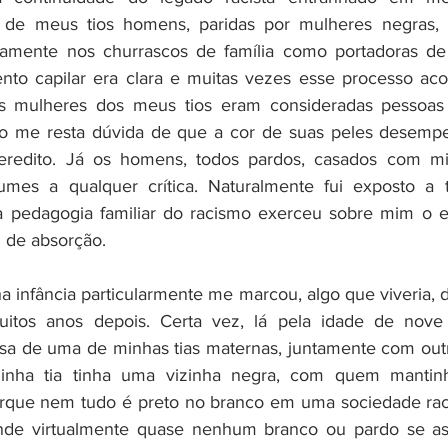
has de meus tios homens, paridas por mulheres negras, 
camente nos churrascos de família como portadoras de 
nto capilar era clara e muitas vezes esse processo aco
 mulheres dos meus tios eram consideradas pessoas c
não me resta dúvida de que a cor de suas peles desemp
eredito. Já os homens, todos pardos, casados com min
umes a qualquer crítica. Naturalmente fui exposto a 
a pedagogia familiar do racismo exerceu sobre mim o ef
l de absorção. 
 infância particularmente me marcou, algo que viveria, 
muitos anos depois. Certa vez, lá pela idade de nove
sa de uma de minhas tias maternas, juntamente com out
 Minha tia tinha uma vizinha negra, com quem mantin
orque nem tudo é preto no branco em uma sociedade raci
onde virtualmente quase nenhum branco ou pardo se as