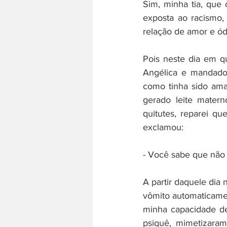
Sim, minha tia, que 
exposta ao racismo
relação de amor e ó
Pois neste dia em q
Angélica e mandados
como tinha sido am
gerado leite mater
quitutes, reparei qu
exclamou: 
- Você sabe que não 
A partir daquele dia
vômito automaticamen
minha capacidade d
psiquê, mimetizara