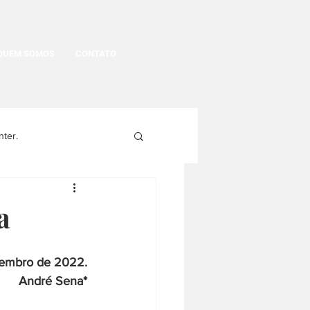
QUEM SOMOS
CONTATO
nter.
egritude
a
gens
História Política
zembro de 2022.
André Sena*
História da moda