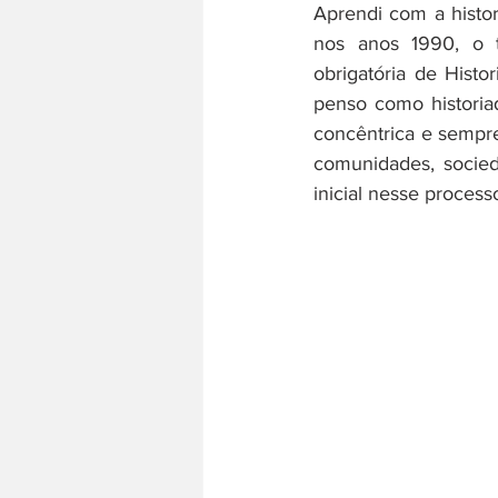
Aprendi com a histor
nos anos 1990, o te
obrigatória de Hist
História do trabalho
Literatura
penso como historia
concêntrica e sempre
comunidades, socied
inicial nesse proces