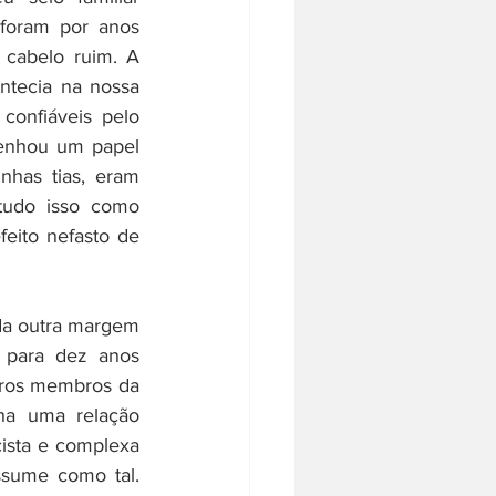
foram por anos 
cabelo ruim. A 
ntecia na nossa 
onfiáveis pelo 
enhou um papel 
has tias, eram 
tudo isso como 
eito nefasto de 
da outra margem 
 para dez anos 
ros membros da 
ha uma relação 
sta e complexa 
sume como tal. 