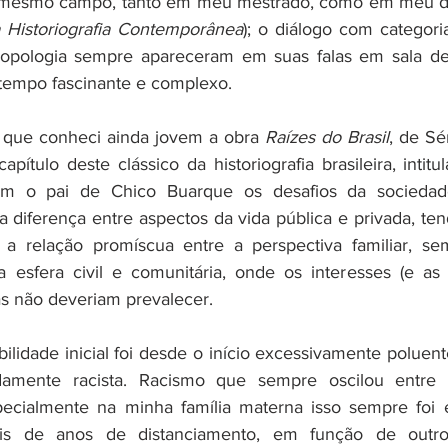
 mesmo campo, tanto em meu mestrado, como em meu d
 Historiografia Contemporânea
); o diálogo com categoria
ropologia sempre apareceram em suas falas em sala de 
empo fascinante e complexo. 
que conheci ainda jovem a obra 
Raízes do Brasil
, de Sé
apítulo deste clássico da historiografia brasileira, inti
com o pai de Chico Buarque os desafios da sociedade
a diferença entre aspectos da vida pública e privada, ten
a relação promíscua entre a perspectiva familiar, semp
 esfera civil e comunitária, onde os interesses (e as 
as não deveriam prevalecer. 
ilidade inicial foi desde o início excessivamente poluent
damente racista. Racismo que sempre oscilou entre 
ecialmente na minha família materna isso sempre foi e
s de anos de distanciamento, em função de outro g