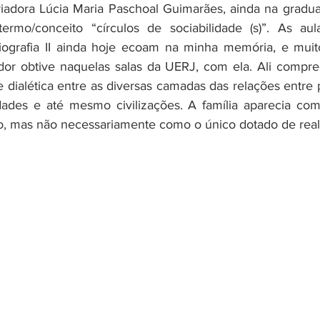
iadora Lúcia Maria Paschoal Guimarães, ainda na gradua
rmo/conceito “círculos de sociabilidade (s)”. As aulas
oriografia II ainda hoje ecoam na minha memória, e mui
dor obtive naquelas salas da UERJ, com ela. Ali compre
 dialética entre as diversas camadas das relações entre p
ades e até mesmo civilizações. A família aparecia co
so, mas não necessariamente como o único dotado de real 