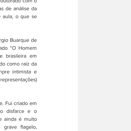
outorado com o 
s de análise da 
aula, o que se 
rgio Buarque de 
tulado “O Homem 
 brasileira em 
do como raiz da 
re intimista e 
representações) 
e. Fui criado em 
o disfarce e o 
 ainda é muito 
rave flagelo, 