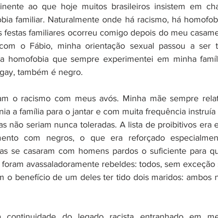
inente ao que hoje muitos brasileiros insistem em cham
fobia familiar. Naturalmente onde há racismo, há homofob
das festas familiares ocorreu comigo depois do meu casame
com o Fábio, minha orientação sexual passou a ser t
a homofobia que sempre experimentei em minha famíli
gay, também é negro.
am o racismo com meus avós. Minha mãe sempre relat
ia a família para o jantar e com muita frequência instruía 
s não seriam nunca toleradas. A lista de proibitivos era 
mento com negros, o que era reforçado especialment
las se casaram com homens pardos o suficiente para q
s foram avassaladoramente rebeldes: todos, sem exceção
 o benefício de um deles ter tido dois maridos: ambos ne
 continuidade do legado racista entranhado em meu 