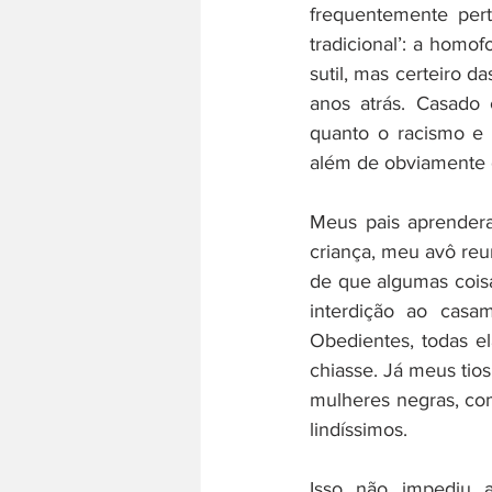
frequentemente pert
tradicional’: a homo
sutil, mas certeiro 
anos atrás. Casado 
quanto o racismo e 
além de obviamente 
Meus pais aprender
criança, meu avô reun
de que algumas coisa
interdição ao casa
Obedientes, todas e
chiasse. Já meus tio
mulheres negras, com
lindíssimos.
Isso não impediu a