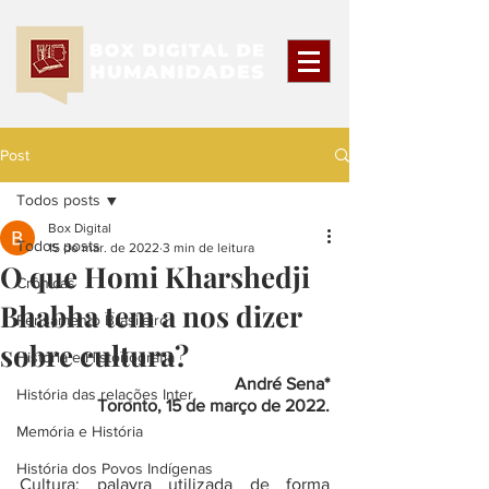
Post
Todos posts
Box Digital
Todos posts
15 de mar. de 2022
3 min de leitura
O que Homi Kharshedji
Crônicas
Bhabha tem a nos dizer
Pensamento Brasileiro
sobre cultura?
História e Historiografia
André Sena*
História das relações Inter.
Toronto, 15 de março de 2022.
Memória e História
História dos Povos Indígenas
Cultura: palavra utilizada de forma 