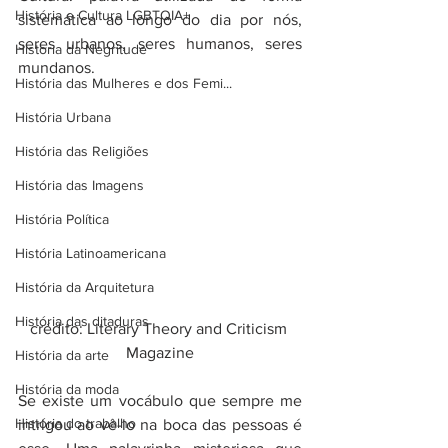
História e Cultura LGBTQIA+
sistemática ao longo do dia por nós, 
seres urbanos, seres humanos, seres 
Historia da Negritude
mundanos.
História das Mulheres e dos Femi...
História Urbana
História das Religiões
História das Imagens
História Política
História Latinoamericana
História da Arquitetura
História das ditaduras
crédito: Literary Theory and Criticism 
Magazine
História da arte
História da moda
Se existe um vocábulo que sempre me 
História do trabalho
intrigou ao vê-lo na boca das pessoas é 