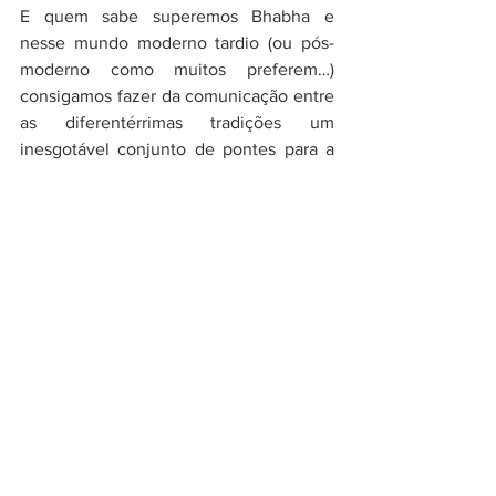
E quem sabe superemos Bhabha e 
nesse mundo moderno tardio (ou pós-
moderno como muitos preferem…) 
consigamos fazer da comunicação entre 
as diferentérrimas tradições um 
inesgotável conjunto de pontes para a 
construção de algo mais…
demasiadamente…HUMANO!
Afinal, como disse o velho Chaplin: 
“Não 
sois máquinas, homens é que sois!”
*André Sena é historiador (UERJ).
Contato: 
andresena@mail.com
Instagram: @andresenahistoriker
REFERÊNCIAS:
BHABHA, Homi K. 
O Local da Cultura. 
Ed. UFMG, 1994.