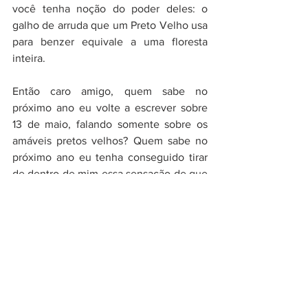
você tenha noção do poder deles: o 
galho de arruda que um Preto Velho usa 
para benzer equivale a uma floresta 
inteira.
Então caro amigo, quem sabe no 
próximo ano eu volte a escrever sobre 
13 de maio, falando somente sobre os 
amáveis pretos velhos? Quem sabe no 
próximo ano eu tenha conseguido tirar 
de dentro de mim essa sensação de que 
desde 1888 estamos vivendo o mesmo 
dia, todos os dias! Os pretos seguem 
trabalhando pelo prato de comida, pelo 
teto e pelo direito de sobreviver. E não 
sou eu quem diz isso, são os dados e 
estatísticas do IBGE, são as pesquisas e 
a realidade exposta na nossa sociedade 
adoecida e racista.