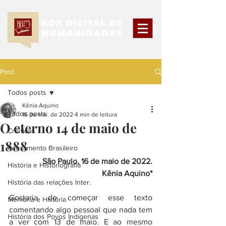
Post
Todos posts
Kênia Aquino
Todos posts
16 de mai. de 2022
4 min de leitura
O eterno 14 de maio de
Crônicas
1888
Pensamento Brasileiro
São Paulo, 16 de maio de 2022.
História e Historiografia
Kênia Aquino*
História das relações Inter.
Gostaria de começar esse texto 
Memória e História
comentando algo pessoal que nada tem 
História dos Povos Indígenas
a ver com 13 de maio. E ao mesmo 