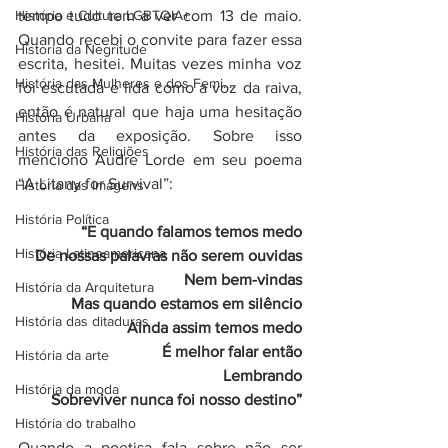
História e Cultura LGBTQIA+
tempo tudo tem a ver com 13 de maio. 
Quando recebi o convite para fazer essa 
Historia da Negritude
escrita, hesitei. Muitas vezes minha voz 
História das Mulheres e dos Femi...
foi escutada e lida como a voz da raiva, 
então é natural que haja uma hesitação 
História Urbana
antes da exposição. Sobre isso 
História das Religiões
menciono Audre Lorde em seu poema 
“A Litany for Survival”:
História das Imagens
História Política
“E quando falamos temos medo
História Latinoamericana
De nossas palavras não serem ouvidas
Nem bem-vindas
História da Arquitetura
Mas quando estamos em silêncio
História das ditaduras
Ainda assim temos medo
É melhor falar então
História da arte
Lembrando
História da moda
Sobreviver nunca foi nosso destino”
História do trabalho
Quando a poetisa fala sobre não ser 