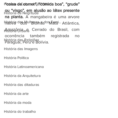
História e Cultura LGBTQIA+
“coisa de comer”, “comida boa”, “grude” 
ou “visgo”, em alusão ao látex presente 
Historia da Negritude
na planta.
 A mangabeira é uma arvore 
História das Mulheres e dos Femi...
nativa dos Biomas Mata Atlântica, 
Amazônia e Cerrado do Brasil, com 
História Urbana
ocorrência também registrada no 
História das Religiões
Paraguai, Peru e Bolívia.
História das Imagens
História Política
História Latinoamericana
História da Arquitetura
História das ditaduras
História da arte
História da moda
História do trabalho