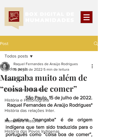
Post
Todos posts
Raquel Fernandes de Araújo Rodrigues
Todos posts
15 de jul. de 2022
5 min de leitura
Mangaba muito além de
Crônicas
“coisa boa de comer”
Pensamento Brasileiro
São Paulo, 15 de julho de 2022.
História e Historiografia
Raquel Fernandes de Araújo Rodrigues*
História das relações Inter.
A palavra “mangaba” é de origem 
Memória e História
indígena que tem sido traduzida para o 
História dos Povos Indígenas
português como “coisa boa de comer”, 