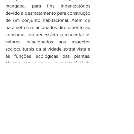
mangaba, para fins indenizatórios 
devido a desmatamento para construção 
de um conjunto habitacional. Além de 
parâmetros relacionados diretamente ao 
consumo, era necessário acrescentar os 
valores relacionados aos aspectos 
socioculturais da atividade extrativista e 
às funções ecológicas das plantas. 
Mesmo com o apoio imprescindível de 
uma equipe interdisciplinar, cheguei à 
conclusão que seria impossível definir o 
valor de uma mangabeira em apenas 7 
dias, dentro de muros institucionais. 
Seria preciso ouvir as mulheres para 
entender a mangaba muito além de 
“coisa boa de comer”, remetendo ao 
título deste artigo. 