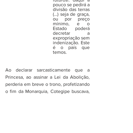
pouco se pedirá a 
divisão das terras 
(…) seja de graça, 
ou por preço 
mínimo, e o 
Estado poderá 
decretar a 
expropriação sem 
indenização. Este 
é o país que 
temos.
Ao declarar sarcasticamente que a 
Princesa, ao assinar a Lei da Abolição, 
perderia em breve o trono, profetizando 
o fim da Monarquia, Cotegipe buscava, 
quem sabe, ter  a última palavra em um 
embate que durou décadas entre ele e 
aquela que teria sido a Chefe de Estado 
de um possível Terceiro Reinado no 
Brasil. O Barão morreu no mesmo ano da 