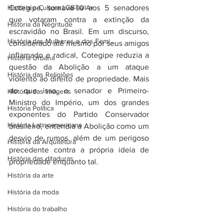
História e Cultura LGBTQIA+
Cotegipe, somava-se aos 5 senadores 
que votaram contra a extinção da 
Historia da Negritude
escravidão no Brasil. Em um discurso, 
História das Mulheres e dos Femi...
considerado até mesmo por seus amigos 
inflamado e radical, Cotegipe reduzia a 
História Urbana
questão da Abolição a um ataque 
História das Religiões
violento ao direito de propriedade. Mais 
do que isso, o senador e Primeiro-
História das Imagens
Ministro do Império, um dos grandes 
História Política
exponentes do Partido Conservador 
História Latinoamericana
brasileiro, entendia a Abolição como um 
desvio de rumos, além de um perigoso 
História da Arquitetura
precedente contra a própria ideia de 
História das ditaduras
propriedade enquanto tal.
História da arte
História da moda
História do trabalho