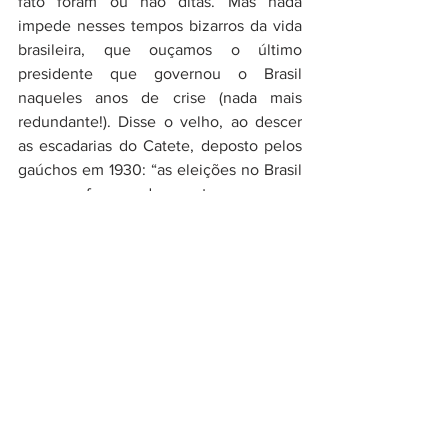
fato foram ou não ditas. Mas nada 
impede nesses tempos bizarros da vida 
brasileira, que ouçamos o último 
presidente que governou o Brasil 
naqueles anos de crise (nada mais 
redundante!). Disse o velho, ao descer 
as escadarias do Catete, deposto pelos 
gaúchos em 1930: “as eleições no Brasil 
sempre foram desonestas, mas os 
homens eleitos honestos. Agora 
teremos eleições honestas, mas os 
homens...” 
A fala do paulista de Macaé pode ter se 
originado no ressentimento diante do 
calor dos acontecimentos. Presidentes 
quando se sentem acuados são capazes 
de tudo: de tiro no peito a bravatas de 
golpe. Enquanto isso, vamos nos 