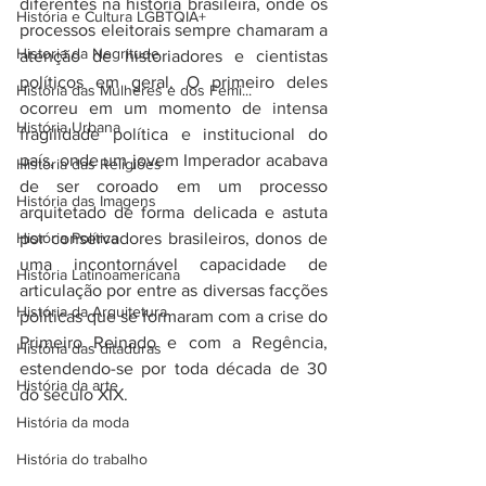
diferentes na história brasileira, onde os 
História e Cultura LGBTQIA+
processos eleitorais sempre chamaram a 
Historia da Negritude
atenção de historiadores e cientistas 
políticos em geral. O primeiro deles 
História das Mulheres e dos Femi...
ocorreu em um momento de intensa 
História Urbana
fragilidade política e institucional do 
país, onde um jovem Imperador acabava 
História das Religiões
de ser coroado em um processo 
História das Imagens
arquitetado de forma delicada e astuta 
História Política
por conservadores brasileiros, donos de 
uma incontornável capacidade de 
História Latinoamericana
articulação por entre as diversas facções 
História da Arquitetura
políticas que se formaram com a crise do 
Primeiro Reinado e com a Regência, 
História das ditaduras
estendendo-se por toda década de 30 
História da arte
do século XIX.
História da moda
História do trabalho