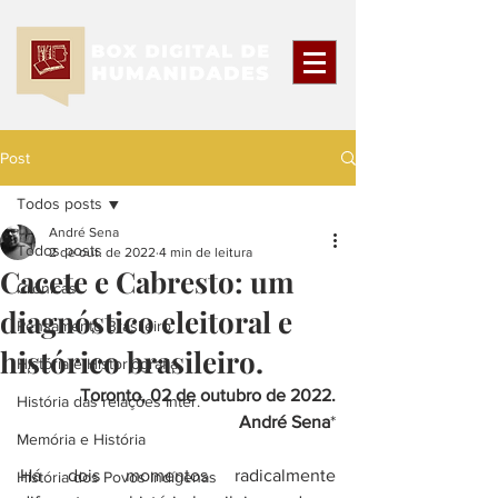
Post
Todos posts
André Sena
Todos posts
2 de out. de 2022
4 min de leitura
Cacete e Cabresto: um
Crônicas
diagnóstico eleitoral e
Pensamento Brasileiro
histórico brasileiro.
História e Historiografia
Toronto, 02 de outubro de 2022.
História das relações Inter.
André Sena
*
Memória e História
Há dois momentos radicalmente 
História dos Povos Indígenas