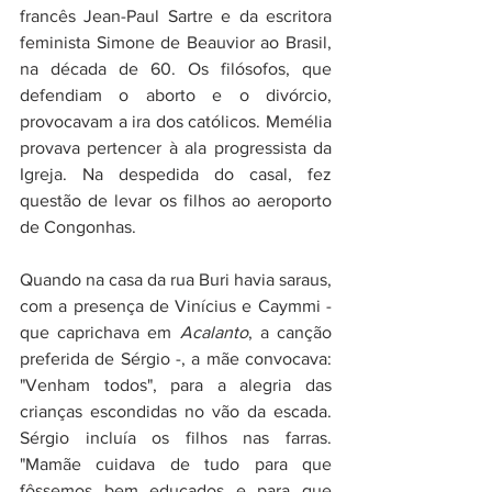
francês Jean-Paul Sartre e da escritora 
feminista Simone de Beauvior ao Brasil, 
na década de 60. Os filósofos, que 
defendiam o aborto e o divórcio, 
provocavam a ira dos católicos. Memélia 
provava pertencer à ala progressista da 
Igreja. Na despedida do casal, fez 
questão de levar os filhos ao aeroporto 
de Congonhas.
Quando na casa da rua Buri havia saraus, 
com a presença de Vinícius e Caymmi - 
que caprichava em 
Acalanto
, a canção 
preferida de Sérgio -, a mãe convocava: 
"Venham todos", para a alegria das 
crianças escondidas no vão da escada. 
Sérgio incluía os filhos nas farras. 
"Mamãe cuidava de tudo para que 
fôssemos bem educados e para que 