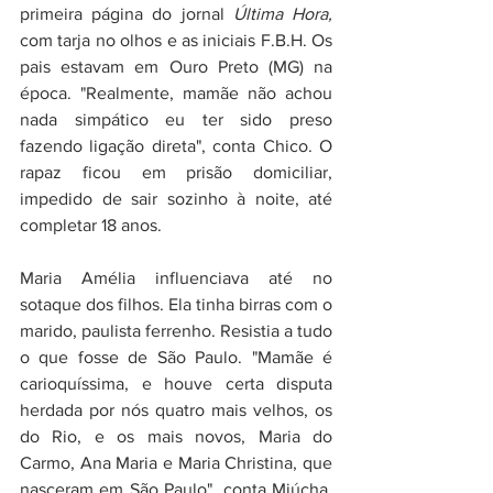
primeira página do jornal 
Última Hora, 
com tarja no olhos e as iniciais F.B.H. Os 
pais estavam em Ouro Preto (MG) na 
época. "Realmente, mamãe não achou 
nada simpático eu ter sido preso 
fazendo ligação direta", conta Chico. O 
rapaz ficou em prisão domiciliar, 
impedido de sair sozinho à noite, até 
completar 18 anos.
Maria Amélia influenciava até no 
sotaque dos filhos. Ela tinha birras com o 
marido, paulista ferrenho. Resistia a tudo 
o que fosse de São Paulo. "Mamãe é 
carioquíssima, e houve certa disputa 
herdada por nós quatro mais velhos, os 
do Rio, e os mais novos, Maria do 
Carmo, Ana Maria e Maria Christina, que 
nasceram em São Paulo", conta Miúcha. 