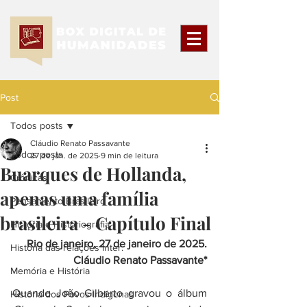
Post
Todos posts
Cláudio Renato Passavante
Todos posts
27 de jan. de 2025
9 min de leitura
Buarques de Hollanda,
Crônicas
apenas uma família
Pensamento Brasileiro
brasileira - Capítulo Final
História e Historiografia
Rio de janeiro, 27 de janeiro de 2025.
História das relações Inter.
Cláudio Renato Passavante*
Memória e História
Quando João Gilberto gravou o álbum 
História dos Povos Indígenas