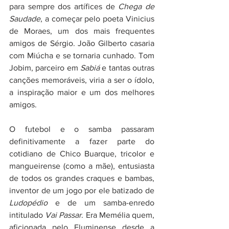
para sempre dos artífices de 
Chega de 
Saudade
, a começar pelo poeta Vinicius 
de Moraes, um dos mais frequentes 
amigos de Sérgio. João Gilberto casaria 
com Miúcha e se tornaria cunhado. Tom 
Jobim, parceiro em 
Sabiá
 e tantas outras 
canções memoráveis, viria a ser o ídolo, 
a inspiração maior e um dos melhores 
amigos.
O futebol e o samba passaram 
definitivamente a fazer parte do 
cotidiano de Chico Buarque, tricolor e 
mangueirense (como a mãe), entusiasta 
de todos os grandes craques e bambas, 
inventor de um jogo por ele batizado de 
Ludopédio 
e de um samba-enredo 
intitulado 
Vai Passar
. Era Memélia quem, 
aficionada pelo Fluminense desde a 