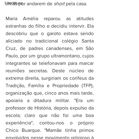
Literatura
irmãs por andarem de 
short
 pela casa.
Maria Amélia reparou as atitudes 
estranhas do filho e decidiu intervir. Ela 
descobriu que o garoto estava sendo 
aliciado no tradicional colégio Santa 
Cruz, de padres canadenses, em São 
Paulo, por um grupo ultramontano, cujos 
integrantes se telefonavam para marcar 
reuniões secretas. Deste núcleo de 
extrema direita, surgiriam os corifeus da 
Tradição, Família e Propriedade (TFP), 
organização que, cinco anos mais tarde, 
apoiaria a ditadura militar. "Era um 
professor de História, depois expulso da 
escola; claro que não foi uma boa 
experiência", contou-nos o próprio 
Chico Buarque. "Mamãe tinha primos 
envolvidos nesse movimento religioso à 