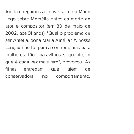
Ainda chegamos a conversar com Mário 
Lago sobre Memélia antes da morte do 
ator e compositor (em 30 de maio de 
2002, aos 91 anos). "Qual o problema de 
ser Amélia, dona Maria Amélia? A nossa 
canção não foi para a senhora, mas para 
mulheres tão maravilhosas quanto, o 
que é cada vez mais raro", provocou. As 
filhas entregam que, além de 
conservadora no comportamento, 
Memélia era um tanto machista. Em 
1964, Chico participou de um show com 
as irmãs Ana e Maria do Carmo no 
colégio paulistano Rio Branco, o 
Primeira Audição
. Um mês depois, a TV 
Record quis repetir a apresentação. 
"Mamãe teve um ataque", lembra Ana. 
"Por ela, o Chico podia cantar; nós, não." 