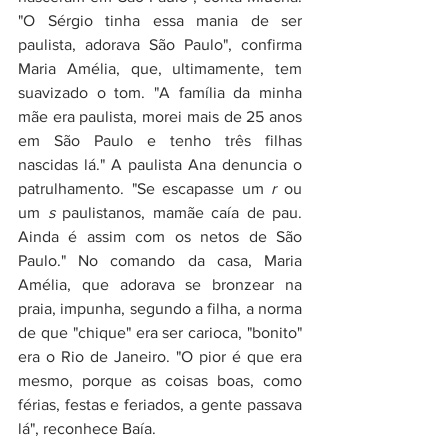
"O Sérgio tinha essa mania de ser 
paulista, adorava São Paulo", confirma 
Maria Amélia, que, ultimamente, tem 
suavizado o tom. "A família da minha 
mãe era paulista, morei mais de 25 anos 
em São Paulo e tenho três filhas 
nascidas lá." A paulista Ana denuncia o 
patrulhamento. "Se escapasse um 
r 
ou 
um 
s 
paulistanos, mamãe caía de pau. 
Ainda é assim com os netos de São 
Paulo." No comando da casa, Maria 
Amélia, que adorava se bronzear na 
praia, impunha, segundo a filha, a norma 
de que "chique" era ser carioca, "bonito" 
era o Rio de Janeiro. "O pior é que era 
mesmo, porque as coisas boas, como 
férias, festas e feriados, a gente passava 
lá", reconhece Baía.