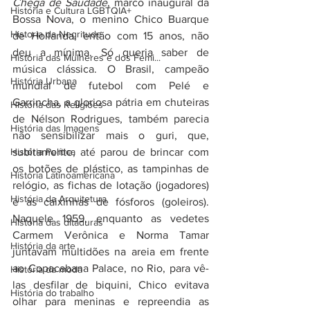
Chega de Saudade
, marco inaugural da 
História e Cultura LGBTQIA+
Bossa Nova, o menino Chico Buarque 
Historia da Negritude
de Hollanda, então com 15 anos, não 
deu a mínima. Só queria saber de 
História das Mulheres e dos Femi...
música clássica. O Brasil, campeão 
História Urbana
mundial de futebol com Pelé e 
Garrincha, a gloriosa pátria em chuteiras 
História das Religiões
de Nélson Rodrigues, também parecia 
História das Imagens
não sensibilizar mais o guri, que, 
História Política
subitamente, até parou de brincar com 
os botões de plástico, as tampinhas de 
História Latinoamericana
relógio, as fichas de lotação (jogadores) 
História da Arquitetura
e as caixinhas de fósforos (goleiros). 
Naquele 1959, enquanto as vedetes 
História das ditaduras
Carmem Verônica e Norma Tamar 
História da arte
juntavam multidões na areia em frente 
ao Copacabana Palace, no Rio, para vê-
História da moda
las desfilar de biquini, Chico evitava 
História do trabalho
olhar para meninas e repreendia as 