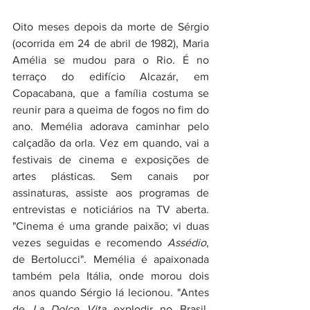
Oito meses depois da morte de Sérgio 
(ocorrida em 24 de abril de 1982), Maria 
Amélia se mudou para o Rio. É no 
terraço do edifício Alcazár, em 
Copacabana, que a família costuma se 
reunir para a queima de fogos no fim do 
ano. Memélia adorava caminhar pelo 
calçadão da orla. Vez em quando, vai a 
festivais de cinema e exposições de 
artes plásticas. Sem canais por 
assinaturas, assiste aos programas de 
entrevistas e noticiários na TV aberta. 
"Cinema é uma grande paixão; vi duas 
vezes seguidas e recomendo 
Assédio
, 
de Bertolucci". Memélia é apaixonada 
também pela Itália, onde morou dois 
anos quando Sérgio lá lecionou. "Antes 
de 
La Dolce Vita 
explodir no Brasil, 