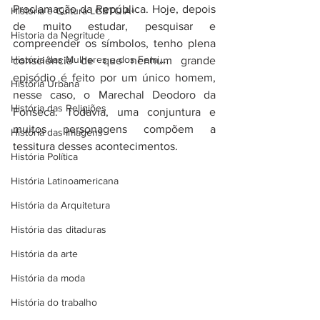
Proclamação da República. Hoje, depois 
História e Cultura LGBTQIA+
de muito estudar, pesquisar e 
Historia da Negritude
compreender os símbolos, tenho plena 
História das Mulheres e dos Femi...
consciência de que nenhum grande 
episódio é feito por um único homem, 
História Urbana
nesse caso, o Marechal Deodoro da 
História das Religiões
Fonseca. Todavia, uma conjuntura e 
muitos personagens compõem a 
História das Imagens
tessitura desses acontecimentos. 
História Política
História Latinoamericana
História da Arquitetura
História das ditaduras
História da arte
História da moda
História do trabalho