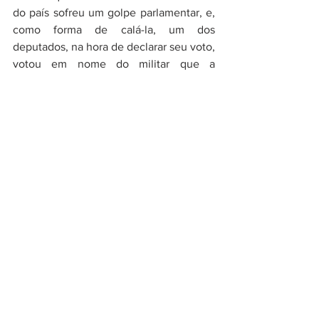
do país sofreu um golpe parlamentar, e, 
como forma de calá-la, um dos 
deputados, na hora de declarar seu voto, 
votou em nome do militar que a 
torturou. 
Por que falar sobre tudo isso? Porque, 
mesmo depois de tanto tempo, a 
República continua sendo machista, ou 
melhor dizendo, misógina. Permanece a 
busca por silenciar as mulheres e, se 
olharmos o perfil de uma das senadoras 
eleitas esse ano, veremos que, 
possivelmente, uma das razões que 
fizeram com que ela fosse eleita está, 
justamente, no fato de ser conservadora 
e de pregar a obediência feminina. 
Sendo assim, a representatividade, não 