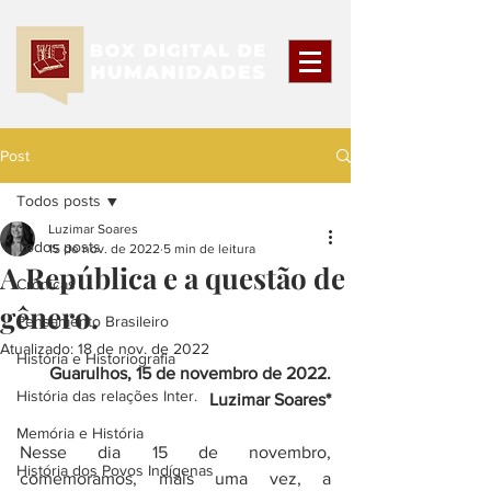
Post
Todos posts
Luzimar Soares
Todos posts
15 de nov. de 2022
5 min de leitura
A República e a questão de
Crônicas
gênero.
Pensamento Brasileiro
Atualizado:
18 de nov. de 2022
História e Historiografia
Guarulhos, 15 de novembro de 2022.
História das relações Inter.
Luzimar Soares*
Memória e História
Nesse dia 15 de novembro, 
História dos Povos Indígenas
comemoramos, mais uma vez, a 