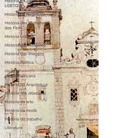
História e Cultura
LGBTQIA+
Historia da Negritude
História das Mulheres e
dos Femi...
História Urbana
História das Religiões
História das Imagens
História Política
História
Latinoamericana
História da Arquitetura
História das ditaduras
História da arte
História da moda
História do trabalho
Literatura