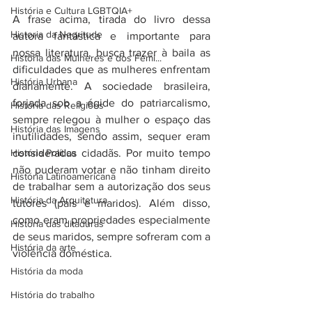
História e Cultura LGBTQIA+
A frase acima, tirada do livro dessa 
Historia da Negritude
autora fantástica e importante para 
nossa literatura, busca trazer à baila as 
História das Mulheres e dos Femi...
dificuldades que as mulheres enfrentam 
História Urbana
diariamente. A sociedade brasileira, 
forjada sob a égide do patriarcalismo, 
História das Religiões
sempre relegou à mulher o espaço das 
História das Imagens
inutilidades, sendo assim, sequer eram 
História Política
consideradas cidadãs. Por muito tempo 
não puderam votar e não tinham direito 
História Latinoamericana
de trabalhar sem a autorização dos seus 
História da Arquitetura
tutores (pais e maridos). Além disso, 
como eram propriedades especialmente 
História das ditaduras
de seus maridos, sempre sofreram com a 
História da arte
violência doméstica.
História da moda
História do trabalho