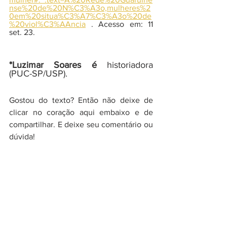
nse%20de%20N%C3%A3o,mulheres%2
0em%20situa%C3%A7%C3%A3o%20de
%20viol%C3%AAncia
 . Acesso em: 11 
set. 23.  
*Luzimar Soares é 
historiadora 
(PUC-SP/USP).
Gostou do texto? Então não deixe de 
clicar no coração aqui embaixo e de 
compartilhar. E deixe seu comentário ou 
dúvida!
História das Mulheres e dos Femi...