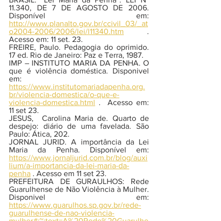
11.340, DE 7 DE AGOSTO DE 2006. 
Disponível em:  
http://www.planalto.gov.br/ccivil_03/_at
o2004-2006/2006/lei/l11340.htm
 . 
Acesso em: 11 set. 23. 
FREIRE, Paulo. Pedagogia do oprimido. 
17 ed. Rio de Janeiro: Paz e Terra, 1987. 
IMP – INSTITUTO MARIA DA PENHA. O 
que é violência doméstica. Disponivel 
em: 
https://www.institutomariadapenha.org.
br/violencia-domestica/o-que-e-
violencia-domestica.html
 .  Acesso em: 
11 set 23. 
JESUS,  Carolina Maria de. Quarto de 
despejo: diário de uma favelada. São 
Paulo: Ática, 202. 
JORNAL JURID. A importância da Lei 
Maria da Penha. Disponível em: 
https://www.jornaljurid.com.br/blog/auxi
lium/a-importancia-da-lei-maria-da-
penha
 . Acesso em 11 set 23. 
PREFEITURA DE GURAULHOS: Rede 
Guarulhense de Não Violência à Mulher. 
Disponivel em: 
https://www.guarulhos.sp.gov.br/rede-
guarulhense-de-nao-violencia-
mulher#:~:text=A%20Rede%20Guarulhe