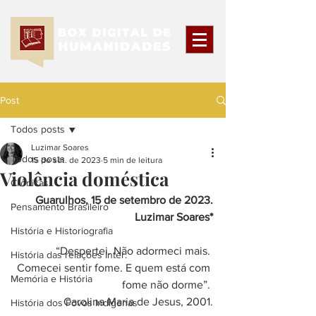
Post
Todos posts
Luzimar Soares
Todos posts
15 de set. de 2023
5 min de leitura
Violência doméstica
Crônicas
Guarulhos, 15 de setembro de 2023.
Pensamento Brasileiro
Luzimar Soares*
História e Historiografia
“
Despertei. Não adormeci mais. 
História das relações Inter.
Comecei sentir fome. E quem está com 
Memória e História
fome não dorme”. 
Carolina Maria de Jesus, 2001.
História dos Povos Indígenas