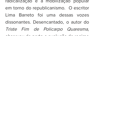
radicalização e a mobilização popular 
em torno do republicanismo.  O escritor 
Lima Barreto foi uma dessas vozes 
dissonantes. Desencantado, o autor do 
Triste Fim de Policarpo Quaresma,
observou de perto a evolução do regime 
republi­cano, e percebeu que a república 
constituía um novo pacto entre as eli­tes, 
com prejuízo para os grupos menos 
favorecidos e a manutenção da antiga 
ordem existente durante o regime 
monárquico. Policarpo, o personagem 
central do romance, depois de algumas 
situação, no calor dos acontecimentos 
se envolveu na Revolta da Armada em 
1893, desanimado  afirmava que "a vida 
continuava a mesma":
Sentia necessidade de rever aquelas 