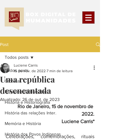
Post
Todos posts
Luciene Carris
Todos posts
15 de nov. de 2022
7 min de leitura
Uma república
Crônicas
desencantada
Pensamento Brasileiro
Atualizado:
26 de out. de 2023
História e Historiografia
Rio de Janeiro, 15 de novembro de 
História das relações Inter.
2022.
Luciene Carris*
Memória e História
História dos Povos Indígenas
Celebrações, comemorações, rituais 