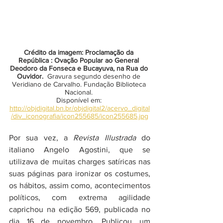
Crédito da imagem: Proclamação da 
República : Ovação Popular ao General 
Deodoro da Fonseca e Bucayuva, na Rua do 
Ouvidor.  
Gravura segundo desenho de 
Veridiano de Carvalho. Fundação Biblioteca 
Nacional. 
Disponível em: 
http://objdigital.bn.br/objdigital2/acervo_digital
/div_iconografia/icon255685/icon255685.jpg
Por sua vez, a 
Revista Illustrada
 do 
italiano Angelo Agostini, que se 
utilizava de muitas charges satíricas nas 
suas páginas para ironizar os costumes, 
os hábitos, assim como, acontecimentos 
políticos, com extrema agilidade 
caprichou na edição 569, publicada no 
dia 16 de novembro. Publicou um 