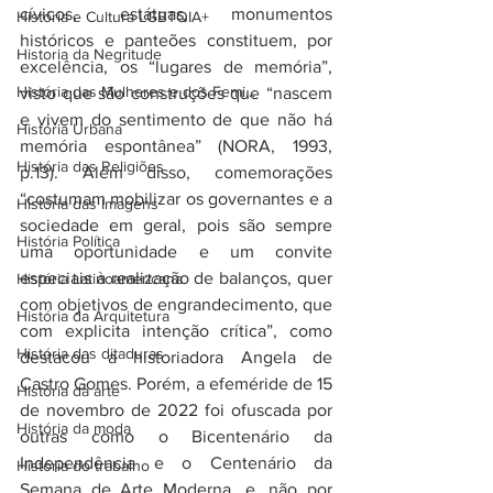
cívicos, estátuas, monumentos 
História e Cultura LGBTQIA+
históricos e panteões constituem, por 
Historia da Negritude
excelência, os “lugares de memória”, 
História das Mulheres e dos Femi...
visto que são construções que “nascem 
e vivem do sentimento de que não há 
História Urbana
memória espontânea” (NORA, 1993, 
História das Religiões
p.13). Além disso, comemorações 
“costumam mobilizar os governantes e a 
História das Imagens
sociedade em geral, pois são sempre 
História Política
uma oportunidade e um convite 
especiais à realização de balanços, quer 
História Latinoamericana
com objetivos de engrandecimento, que 
História da Arquitetura
com explicita intenção crítica”, como 
História das ditaduras
destacou a historiadora Angela de 
Castro Gomes. Porém, a efeméride de 15 
História da arte
de novembro de 2022 foi ofuscada por 
História da moda
outras como o Bicentenário da 
Independência e o Centenário da 
História do trabalho
Semana de Arte Moderna, e, não por 