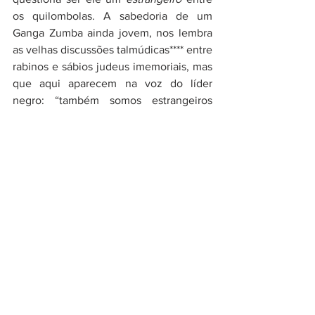
os quilombolas. A sabedoria de um 
Ganga Zumba ainda jovem, nos lembra 
as velhas discussões talmúdicas**** entre 
rabinos e sábios judeus imemoriais, mas 
que aqui aparecem na voz do líder 
negro: “também somos estrangeiros 
nesta terra. Em uma terra onde todos 
são estrangeiros, quem é o 
estrangeiro?”, ao que Samuel responde 
em retribuição e conferindo um tom 
diplomático a conversa: “há muitos no 
vale, 
como eu
, que podem ajudar 
vocês”.  
A última cena em que vemos Samuel, o 
judeu, é na aclamação de Ganga Zumba 
como rei palmarino. Samuel é o primeiro 
a exclamar “Ganga Zumba!”, que por sua 