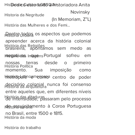
História e Cultura LGBTQIA+
Dedico este texto a historiadora Anita 
Novinsky 
Historia da Negritude
(In Memoriam, Z”L)
História das Mulheres e dos Femi...
Dentre todos os aspectos que podemos 
História Urbana
apreender acerca da história colonial 
História das Religiões
brasileira, apontamos sem medo as 
negativas que Portugal sofreu em 
História das Imagens
nossas terras desde o primeiro 
História Política
momento. Sua imposição como 
História Latinoamericana
metrópole e como centro de poder 
decisório colonial nunca foi consenso 
História da Arquitetura
entre aqueles que, em diferentes níveis 
História das ditaduras
de intensidade, passaram pelo processo 
de assujeitamento à Coroa Portuguesa 
História da arte
no Brasil, entre 1500 e 1815.
História da moda
História do trabalho