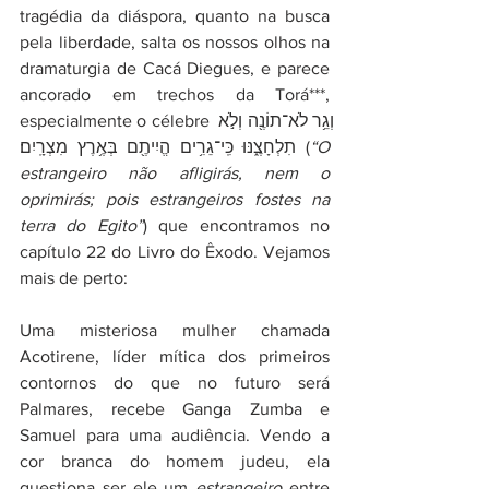
tragédia da diáspora, quanto na busca 
pela liberdade, salta os nossos olhos na 
dramaturgia de Cacá Diegues, e parece 
ancorado em trechos da Torá***, 
especialmente o célebre וְגֵ֥ר לֹא־תוֹנֶ֖ה וְלֹ֣א 
תִלְחָצֶ֑נּוּ כִּֽי־גֵרִ֥ים הֱיִיתֶ֖ם בְּאֶ֥רֶץ מִצְרָֽיִם׃ (
“O 
estrangeiro não afligirás, nem o 
oprimirás; pois estrangeiros fostes na 
terra do Egito”
) que encontramos no 
capítulo 22 do Livro do Êxodo. Vejamos 
mais de perto:
Uma misteriosa mulher chamada 
Acotirene, líder mítica dos primeiros 
contornos do que no futuro será 
Palmares, recebe Ganga Zumba e 
Samuel para uma audiência. Vendo a 
cor branca do homem judeu, ela 
questiona ser ele um 
estrangeiro
 entre 