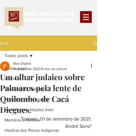
Post
Todos posts
Box Digital
Todos posts
1 de set. de 2021
6 min de leitura
Um olhar judaico sobre
Crônicas
Palmares pela lente de
Pensamento Brasileiro
Quilombo, de Cacá
História e Historiografia
Diegues.
História das relações Inter.
Toronto, 01 de setembro de 2021.
Memória e História
André Sena*
História dos Povos Indígenas